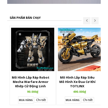
SẢN PHẨM BÁN CHẠY
Mô Hình Lắp Ráp Robot
Mô Hình Lắp Ráp Siêu
X
Mecha Warfare Armor
Mô Hình Xe Đua Cơ Khí
Khớp Cử Động Linh
TOTLINX
Hoạt
90.000₫
490.000₫
Chi tiết
Chi tiết
MUA HÀNG
MUA HÀNG