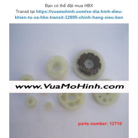
Bạn có thể đặt mua HBX
Transit tại
https://vuamohinh.com/xe-dia-hinh-dieu-
khien-tu-xa-hbx-transit-12895-chinh-hang-sieu-ben