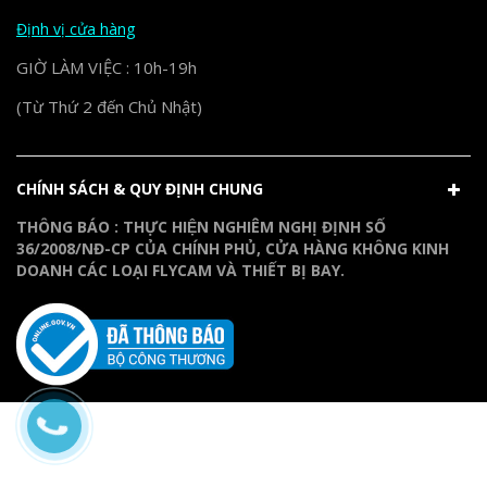
Định vị cửa hàng
GIỜ LÀM VIỆC : 10h-19h
(Từ Thứ 2 đến Chủ Nhật)
CHÍNH SÁCH & QUY ĐỊNH CHUNG
THÔNG BÁO : THỰC HIỆN NGHIÊM NGHỊ ĐỊNH SỐ
36/2008/NĐ-CP CỦA CHÍNH PHỦ, CỬA HÀNG KHÔNG KINH
DOANH CÁC LOẠI FLYCAM VÀ THIẾT BỊ BAY.