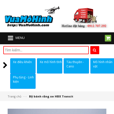
MENU
Xe điều khiển
Xe mô hình tĩnh
Tàu thuyền -
Mô hình nhân
Cano
vật
Phụ tùng - Linh
kiện
—›
Trang chủ
Bộ bánh răng xe HBX Transit