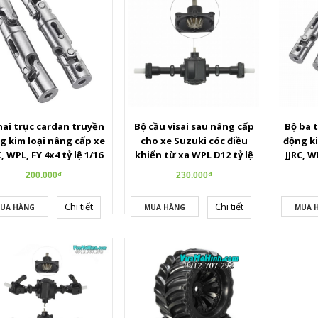
hai trục cardan truyền
Bộ cầu visai sau nâng cấp
Bộ ba 
g kim loại nâng cấp xe
cho xe Suzuki cóc điều
động ki
C, WPL, FY 4x4 tỷ lệ 1/16
khiển từ xa WPL D12 tỷ lệ
JJRC, W
1/16
200.000₫
230.000₫
Chi tiết
Chi tiết
UA HÀNG
MUA HÀNG
MUA 