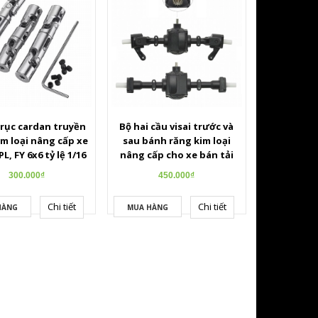
trục cardan truyền
Bộ hai cầu visai trước và
m loại nâng cấp xe
sau bánh răng kim loại
PL, FY 6x6 tỷ lệ 1/16
nâng cấp cho xe bán tải
điều khiển tỷ lệ 1/16
300.000₫
450.000₫
Chi tiết
Chi tiết
HÀNG
MUA HÀNG