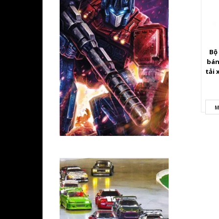
Bộ
bán
tải 
M