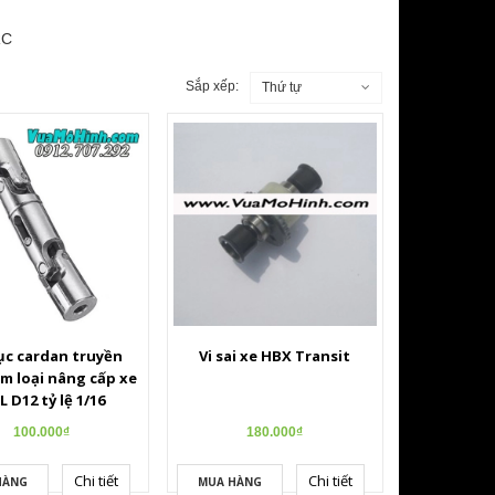
RC
Sắp xếp:
Thứ tự
ục cardan truyền
Vi sai xe HBX Transit
m loại nâng cấp xe
 D12 tỷ lệ 1/16
100.000₫
180.000₫
Chi tiết
Chi tiết
HÀNG
MUA HÀNG