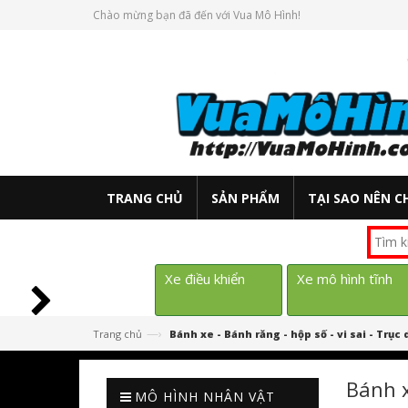
Chào mừng bạn đã đến với Vua Mô Hình!
TRANG CHỦ
SẢN PHẨM
TẠI SAO NÊN C
Xe điều khiển
Xe mô hình tĩnh
—›
Trang chủ
Bánh xe - Bánh răng - hộp số - vi sai - Trụ
Bánh x
MÔ HÌNH NHÂN VẬT