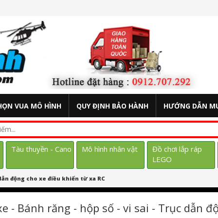
HỌN VUA MÔ HÌNH
QUY ĐỊNH BẢO HÀNH
HƯỚNG DẪN M
Tàu thuyền - Cano
Mô hình nhân vật
Đồ chơi lắp ráp
LEGO
c dẫn động cho xe điều khiển từ xa RC
e - Bánh răng - hộp số - vi sai - Trục dẫn 