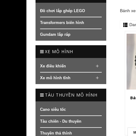
Bánh xe 
Đồ chơi lắp ghép LEGO
Transformers biến hình
Da
Gundam lắp ráp
XE MÔ HÌNH
Xe điều khiển
Xe mô hình tĩnh
TÀU THUYỀN MÔ HÌNH
Bá
Cano siêu tốc
Tàu chiến - Du thuyền
M
Thuyền thả thính