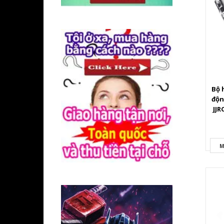
Bộ 
độn
JJR
M