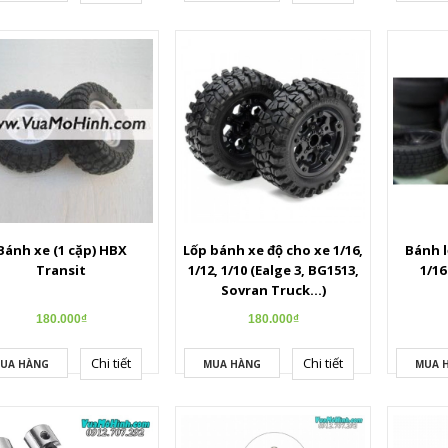
Bánh xe (1 cặp) HBX
Lốp bánh xe độ cho xe 1/16,
Bánh l
Transit
1/12, 1/10 (Ealge 3, BG1513,
1/16
Sovran Truck...)
180.000₫
180.000₫
Chi tiết
Chi tiết
UA HÀNG
MUA HÀNG
MUA 