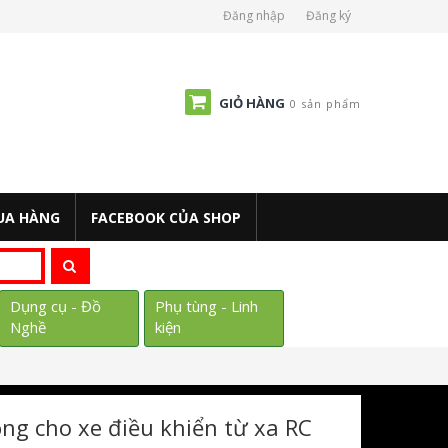
Đăng nhập
Đăng ký
GIỎ HÀNG
0 sản phẩm
UA HÀNG
FACEBOOK CỦA SHOP
Dụng cụ - Đồ
Phụ tùng - Linh
Nghề
kiện
động cho xe điều khiển từ xa RC