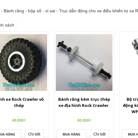
- Bánh răng - hộp số - vi sai - Trục dẫn động cho xe điều khiển từ xa 
nh sách
nh xe Rock Crawler vỏ
Bánh răng kèm trục thép
Bộ tr
thép
xe địa hình Rock Crawler.
động ki
WPL
40.000₫
60.000₫
Chi tiết
Chi tiết
UA HÀNG
MUA HÀNG
MUA 