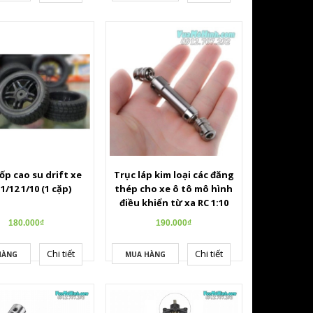
ốp cao su drift xe
Trục láp kim loại các đăng
 1/12 1/10 (1 cặp)
thép cho xe ô tô mô hình
điều khiển từ xa RC 1:10
1:12 1:16
180.000₫
190.000₫
Chi tiết
Chi tiết
HÀNG
MUA HÀNG