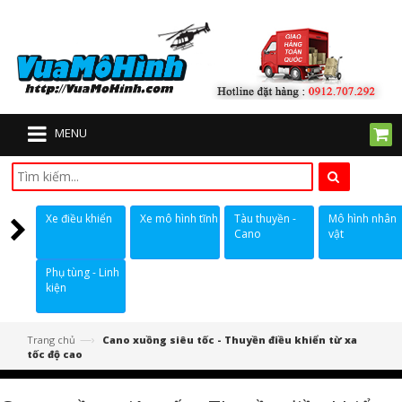
MENU
Xe điều khiển
Xe mô hình tĩnh
Tàu thuyền -
Mô hình nhân
Cano
vật
Phụ tùng - Linh
kiện
—›
Trang chủ
Cano xuồng siêu tốc - Thuyền điều khiển từ xa
tốc độ cao