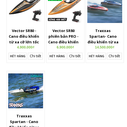
sóng
Vector SR80 -
Vector SR80
Traxxas
Cano điều khiển
phiên bản PRO -
Spartan- Cano
từ xa cỡ lớn tốc
Cano điều khiển
điều khiển từ xa
độ cao 60km/h,
từ xa cỡ lớn tốc
tốc độ cao top
4.900.000₫
6.900.000₫
14.500.000₫
chiều dài 80cm,
độ cao 70km/h,
đầu thế giới
Chi tiết
Chi tiết
Chi tiết
HẾT HÀNG
HẾT HÀNG
HẾT HÀNG
tự động chống
tự động chống
lật, sóng 400
lật, sóng 500
mét
mét
Traxxas
Spartan - Cano