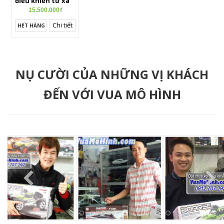
điều khiển từ xa
loại mới nhất
15.500.000₫
2019
Chi tiết
HẾT HÀNG
NỤ CƯỜI CỦA NHỮNG VỊ KHÁCH
ĐẾN VỚI VUA MÔ HÌNH