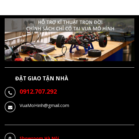
ĐẶT GIAO TẬN NHÀ
0912.707.292
VuaMoHinh@gmail.com
Showroom Hà Nội