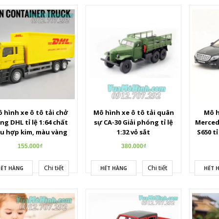
 hình xe ô tô tải chở
Mô hình xe ô tô tải quân
Mô h
ng DHL tỉ lệ 1:64 chất
sự CA-30 Giải phóng tỉ lệ
Merced
ệu hợp kim, màu vàng
1:32 vỏ sắt
S650 tỉ
155.000₫
380.000₫
Chi tiết
Chi tiết
ẾT HÀNG
HẾT HÀNG
HẾT 