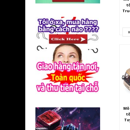
t
Tru
bằ
H
Mô 
t
Toy
bằn