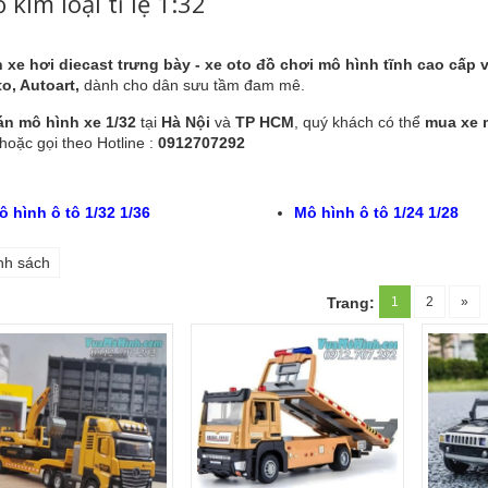
 kim loại tỉ lệ 1:32
 xe hơi diecast trưng bày - xe oto đồ chơi mô hình tĩnh cao cấp vỏ 
o, Autoart,
dành cho dân sưu tầm đam mê.
n mô hình xe 1/32
tại
Hà Nội
và
TP HCM
, quý khách có thể
mua xe 
hoặc gọi theo Hotline :
0912707292
ô hình ô tô 1/32 1/36
Mô hình ô tô 1/24 1/28
nh sách
1
2
»
Trang: