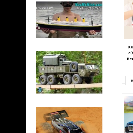
Xe
cứ
Ben
H