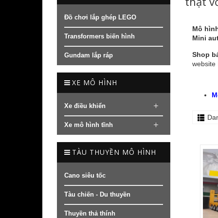
thật vỏ
Đồ chơi lắp ghép LEGO
Mô hình
Transformers biến hình
Mini aut
Shop bá
Gundam lắp ráp
website 
XE MÔ HÌNH
M
Xe điều khiển
Da
Xe mô hình tĩnh
TÀU THUYỀN MÔ HÌNH
Cano siêu tốc
Tàu chiến - Du thuyền
Thuyền thả thính