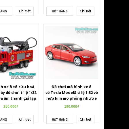
Chi tiết
Chi tiết
HÀNG
HẾT HÀNG
h xe ô tô cứu hoả
Đồ chơi mô hình xe ô
y đồ chơi tỉ lệ 1/32
tô Tesla ModelS tỉ lệ 1:32 vỏ
và âm thanh giả lập
hợp kim mô phỏng như xe
thật
250.000₫
190.000₫
Chi tiết
Chi tiết
HÀNG
HẾT HÀNG