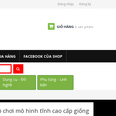
Đăng nhập
Đăng ký
GIỎ HÀNG
0 sản phẩm
UA HÀNG
FACEBOOK CỦA SHOP
Dụng cụ - Đồ
Phụ tùng - Linh
Nghề
kiện
ồ chơi mô hình tĩnh cao cấp giống