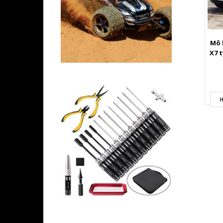
Mô 
X7 t
H