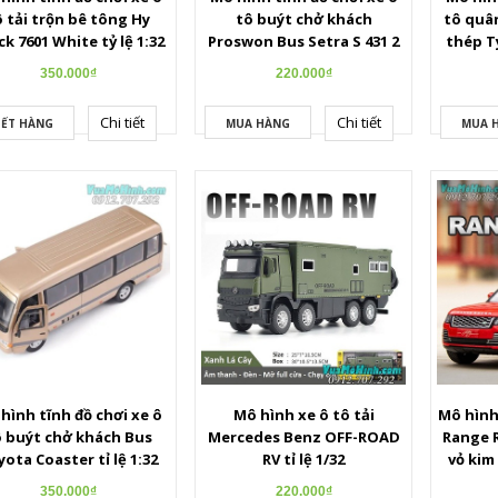
ô tải trộn bê tông Hy
tô buýt chở khách
tô quân
ck 7601 White tỷ lệ 1:32
Proswon Bus Setra S 431 2
thép T
ng hợp kim cao cấp có
tầng bằng kim loại tỉ lệ 1:32
tỷ lệ 1
350.000₫
220.000₫
thể mở cửa , đầu xe
mở được cửa, cốp
đèn
Chi tiết
Chi tiết
ẾT HÀNG
MUA HÀNG
MUA 
hình tĩnh đồ chơi xe ô
Mô hình xe ô tô tải
Mô hình
ô buýt chở khách Bus
Mercedes Benz OFF-ROAD
Range R
ota Coaster tỉ lệ 1:32
RV tỉ lệ 1/32
vỏ kim 
g kim loại cao cấp mở
350.000₫
220.000₫