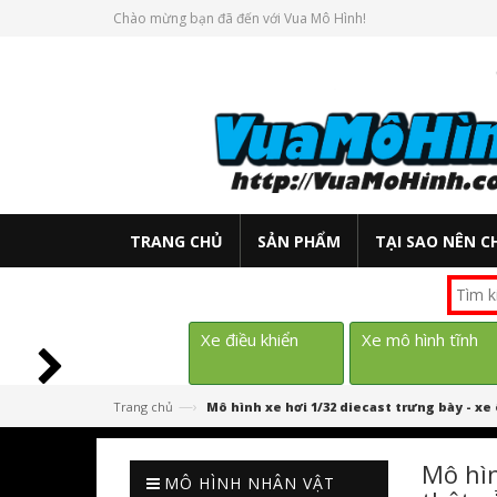
Chào mừng bạn đã đến với Vua Mô Hình!
TRANG CHỦ
SẢN PHẨM
TẠI SAO NÊN C
Xe điều khiển
Xe mô hình tĩnh
—›
Trang chủ
Mô hình xe hơi 1/32 diecast trưng bày - xe ô
Mô hìn
MÔ HÌNH NHÂN VẬT