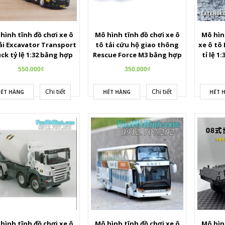
hình tĩnh đồ chơi xe ô
Mô hình tĩnh đồ chơi xe ô
Mô hình
ải Excavator Transport
tô tải cứu hộ giao thông
xe ô tô
ck tỷ lệ 1:32 bằng hợp
Rescue Force M3 bằng hợp
tỉ lệ 1
 cao cấp mở được cửa,
kim cao cấp tỷ lệ 1:32 có âm
thể mở 
550.000₫
350.000₫
đèn và âm thanh
thanh và ánh sáng
đèn 
Chi tiết
Chi tiết
ẾT HÀNG
HẾT HÀNG
HẾT 
hình tĩnh đồ chơi xe ô
Mô hình tĩnh đồ chơi xe ô
Mô hình