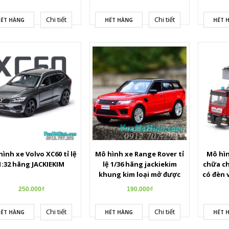
c hai cửa, cốp, có đèn
Led và âm thanh
Chi tiết
Chi tiết
ẾT HÀNG
HẾT HÀNG
HẾT 
ình xe Volvo XC60 tỉ lệ
Mô hình xe Range Rover tỉ
Mô hìn
1:32 hãng JACKIEKIM
lệ 1/36 hãng jackiekim
chữa chá
khung kim loại mở được
có đèn 
cửa
250.000₫
190.000₫
Chi tiết
Chi tiết
ẾT HÀNG
HẾT HÀNG
HẾT 