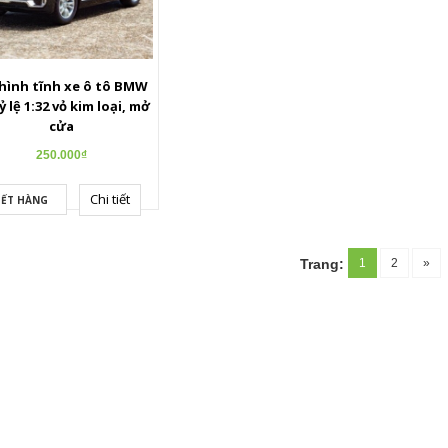
hình tĩnh xe ô tô BMW
ỷ lệ 1:32 vỏ kim loại, mở
cửa
250.000₫
Chi tiết
ẾT HÀNG
1
2
»
Trang: