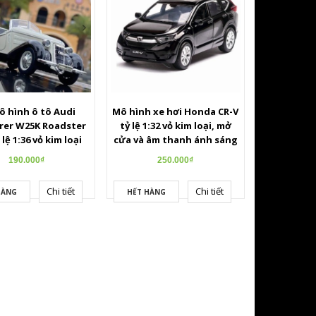
ô hình ô tô Audi
Mô hình xe hơi Honda CR-V
er W25K Roadster
tỷ lệ 1:32 vỏ kim loại, mở
 lệ 1:36 vỏ kim loại
cửa và âm thanh ánh sáng
190.000₫
250.000₫
Chi tiết
Chi tiết
HÀNG
HẾT HÀNG