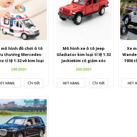
 mô hình đồ chơi ô tô
Mô hình xe ô tô Jeep
Xe m
u thương Mercedes-
Gladiator kim loại tỉ lệ 1:32
Wander
z tỉ lệ 1:32 vỏ kim loại
Jackiekim có giảm xóc
1936 tỉ
190.000₫
260.000₫
Chi tiết
Chi tiết
ẾT HÀNG
HẾT HÀNG
HẾT 