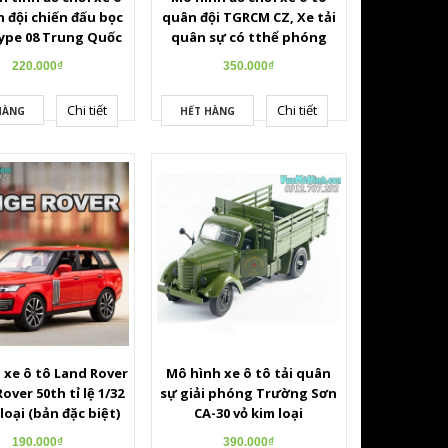
 đội chiến đấu bọc
quân đội TGRCM CZ, Xe tải
ype 08 Trung Quốc
quân sự có tthể phóng
:32 bằng hợp kim có
được tên lửa tỉ lệ 1:32 bằng
220.000₫
350.000₫
 và mở cửa hầm
kim loại có đèn Led, âm
thanh
Chi tiết
Chi tiết
HÀNG
HẾT HÀNG
 xe ô tô Land Rover
Mô hình xe ô tô tải quân
over 50th tỉ lệ 1/32
sự giải phóng Trường Sơn
loại (bản đặc biệt)
CA-30 vỏ kim loại
190.000₫
390.000₫