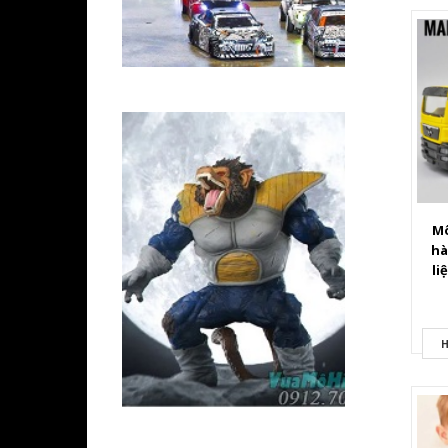
Mô
hà
li
H