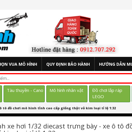
HỌN VUA MÔ HÌNH
QUY ĐỊNH BẢO HÀNH
HƯỚNG DẪN M
Tàu thuyền - Cano
Mô hình nhân vật
Đồ chơi lắp ráp
LEGO
 tô đồ chơi mô hình tĩnh cao cấp giống thật vỏ kim loại tỉ lệ 1:32
h xe hơi 1/32 diecast trưng bày - xe ô tô đ