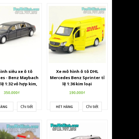
ình siêu xe ô tô
Xe mô hình ô tô DHL
es - Benz Maybach
Mercedes Benz Sprinter tỉ
 lệ 1:32 vỏ hợp kim,
lệ 1:36 kim loại
mở được cửa
350.000₫
190.000₫
Chi tiết
Chi tiết
HÀNG
HẾT HÀNG