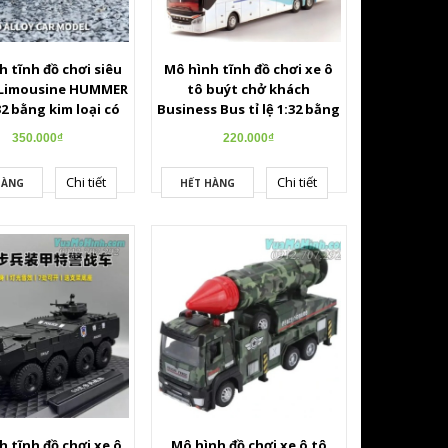
 tĩnh đồ chơi siêu
Mô hình tĩnh đồ chơi xe ô
 Limousine HUMMER
tô buýt chở khách
:32 bằng kim loại có
Business Bus tỉ lệ 1:32 bằng
được cửa , cốp , có
hợp kim cao cấp mở được
350.000₫
220.000₫
Led và âm thanh
cửa, cốp và có đèn led
Chi tiết
Chi tiết
HÀNG
HẾT HÀNG
 tĩnh đồ chơi xe ô
Mô hình đồ chơi xe ô tô