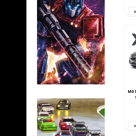
đượ
H
Mô h
H