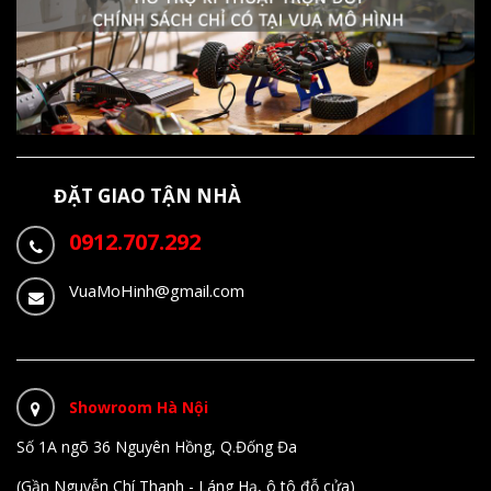
ĐẶT GIAO TẬN NHÀ
0912.707.292
VuaMoHinh@gmail.com
Showroom Hà Nội
Số 1A ngõ 36 Nguyên Hồng, Q.Đống Đa
(Gần Nguyễn Chí Thanh - Láng Hạ, ô tô đỗ cửa)