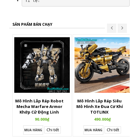
Tỉ lệ:
SẢN PHẨM BÁN CHẠY
Mô Hình Lắp Ráp Robot
Mô Hình Lắp Ráp Siêu
X
Mecha Warfare Armor
Mô Hình Xe Đua Cơ Khí
Khớp Cử Động Linh
TOTLINX
Hoạt
90.000₫
490.000₫
Chi tiết
Chi tiết
MUA HÀNG
MUA HÀNG