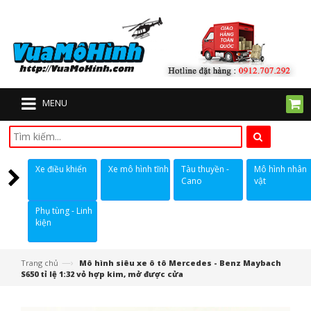
MENU
Xe điều khiển
Xe mô hình tĩnh
Tàu thuyền -
Mô hình nhân
Cano
vật
Phụ tùng - Linh
kiện
—›
Trang chủ
Mô hình siêu xe ô tô Mercedes - Benz Maybach
S650 tỉ lệ 1:32 vỏ hợp kim, mở được cửa