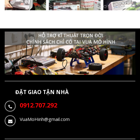
ĐẶT GIAO TẬN NHÀ
0912.707.292
VuaMoHinh@gmail.com