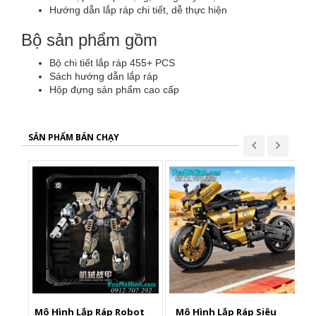
Hướng dẫn lắp ráp chi tiết, dễ thực hiện
Bộ sản phẩm gồm
Bộ chi tiết lắp ráp 455+ PCS
Sách hướng dẫn lắp ráp
Hộp đựng sản phẩm cao cấp
SẢN PHẨM BÁN CHẠY
Mô Hình Lắp Ráp Robot
Mô Hình Lắp Ráp Siêu
X