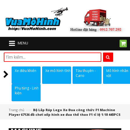
MENU
Xe điều khiển
Xe mô hình tĩnh
Tàu thuyền -
Mô hình nhân
Cano
vật
Phụ tùng - Linh
kiện
—›
Trang chủ
Bộ Lắp Ráp Lego Xe Đua công thức F1 Machine
Player 67126 đồ chơi xếp hình xe đua thể thao F1 tỉ lệ 1:18 445PCS