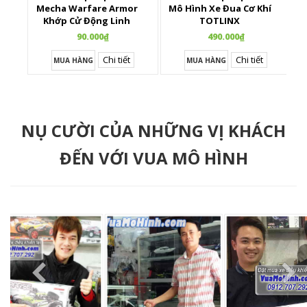
Mecha Warfare Armor
Mô Hình Xe Đua Cơ Khí
Khớp Cử Động Linh
TOTLINX
Hoạt
90.000₫
490.000₫
Chi tiết
Chi tiết
MUA HÀNG
MUA HÀNG
NỤ CƯỜI CỦA NHỮNG VỊ KHÁCH
ĐẾN VỚI VUA MÔ HÌNH