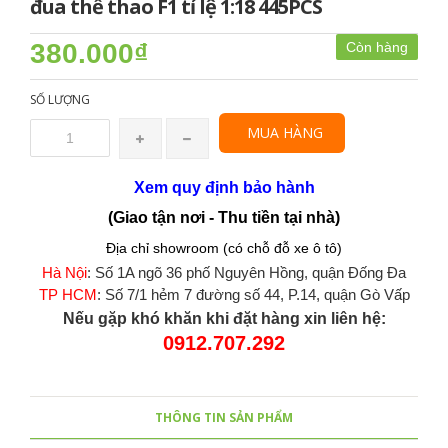
đua thể thao F1 tỉ lệ 1:18 445PCS
380.000₫
Còn hàng
SỐ LƯỢNG
MUA HÀNG
Xem quy định bảo hành
(Giao tận nơi - Thu tiền tại nhà)
Địa chỉ showroom (có chỗ đỗ xe ô tô)
Hà Nội
: Số 1A ngõ 36 phố Nguyên Hồng, quận Đống Đa
TP HCM
: Số 7/1 hẻm 7 đường số 44, P.14, quận Gò Vấp
Nếu gặp khó khăn khi đặt hàng xin liên hệ:
0912.707.292
THÔNG TIN SẢN PHẨM