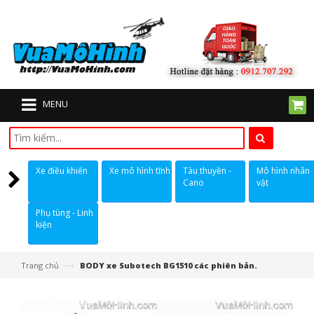
MENU
Xe điều khiển
Xe mô hình tĩnh
Tàu thuyền -
Mô hình nhân
Cano
vật
Phụ tùng - Linh
kiện
—›
Trang chủ
BODY xe Subotech BG1510 các phiên bản.