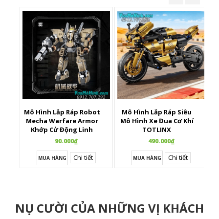
Mô Hình Lắp Ráp Robot
Mô Hình Lắp Ráp Siêu
X
Mecha Warfare Armor
Mô Hình Xe Đua Cơ Khí
Khớp Cử Động Linh
TOTLINX
Hoạt
90.000₫
490.000₫
Chi tiết
Chi tiết
MUA HÀNG
MUA HÀNG
NỤ CƯỜI CỦA NHỮNG VỊ KHÁCH