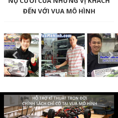
NỤ CƯỜI CỦA NHỮNG VỊ KHÁCH
ĐẾN VỚI VUA MÔ HÌNH