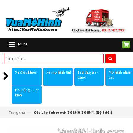
MENU
Xe điều khiển
Xe mô hình tĩnh
Tàu thuyền -
Mô hình nhân
Cano
vật
Phụ tùng - Linh
kiện
—›
Trang chủ
Cốc Láp Subotech BG1510, BG1511. (Bộ 1 đôi)