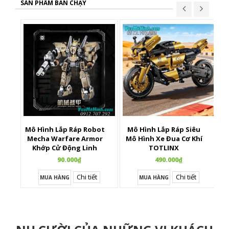
SẢN PHẨM BÁN CHẠY
Mô Hình Lắp Ráp Robot
Mô Hình Lắp Ráp Siêu
X
Mecha Warfare Armor
Mô Hình Xe Đua Cơ Khí
Khớp Cử Động Linh
TOTLINX
Hoạt
90.000₫
490.000₫
Chi tiết
Chi tiết
MUA HÀNG
MUA HÀNG