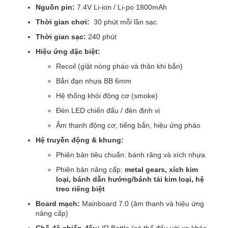
Nguồn pin:
7.4V Li-ion / Li-po 1800mAh
Thời gian chơi:
30 phút mỗi lần sạc
Thời gian sạc:
240 phút
Hiệu ứng đặc biệt:
Recoil (giật nòng pháo và thân khi bắn)
Bắn đạn nhựa BB 6mm
Hệ thống khói động cơ (smoke)
Đèn LED chiến đấu / đèn định vị
Âm thanh động cơ, tiếng bắn, hiệu ứng pháo
Hệ truyền động & khung:
Phiên bản tiêu chuẩn: bánh răng và xích nhựa
Phiên bản nâng cấp:
metal gears, xích kim
loại, bánh dẫn hướng/bánh tải kim loại, hệ
treo riêng biệt
Board mạch:
Mainboard 7.0 (âm thanh và hiệu ứng
nâng cấp)