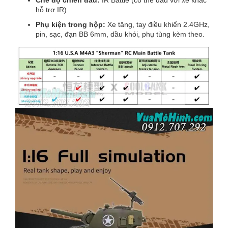
Chế độ chiến đấu:
IR Battle (có thể đấu với xe khác
hỗ trợ IR)
Phụ kiện trong hộp:
Xe tăng, tay điều khiển 2.4GHz,
pin, sạc, đạn BB 6mm, dầu khói, phụ tùng kèm theo.