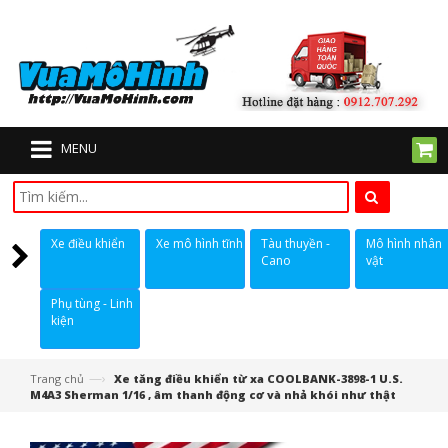
MENU
Xe điều khiển
Xe mô hình tĩnh
Tàu thuyền -
Mô hình nhân
Cano
vật
Phụ tùng - Linh
kiện
—›
Trang chủ
Xe tăng điều khiển từ xa COOLBANK-3898-1 U.S.
M4A3 Sherman 1/16 , âm thanh động cơ và nhả khói như thật