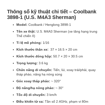
Thông số kỹ thuật chi tiết – Coolbank
3898-1 (U.S. M4A3 Sherman)
Model:
Coolbank / Henglong 3898-1
Tên xe thật:
U.S. M4A3 Sherman (xe tăng hạng trung
Thế chiến II)
Tỉ lệ mô phỏng:
1/16
Kích thước thân xe:
37 × 16.5 × 20 cm
Kích thước đóng hộp:
50.7 × 20 × 30.5 cm
Trọng lượng:
3.6 kg
Chức năng di chuyển:
Tiến, lùi, xoay trái/phải, quay
tháp pháo, nâng hạ nòng súng
Góc xoay tháp pháo:
~ 320°
Độ nâng/hạ nòng pháo:
~ 30°
Tốc độ di chuyển:
3 km/h
Điều khiển từ xa:
Tần số 2.4GHz, phạm vi 80m