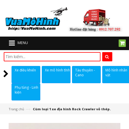
MENU
Xe điều khiển
Xe mô hình tĩnh
Tàu thuyền -
Mô hình nhân
Cano
vật
Phụ tùng - Linh
kiện
—›
Trang chủ
Cùm loại 1 xe địa hình Rock Crawler vỏ thép.