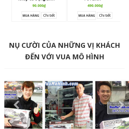
Hoạt
90.000₫
490.000₫
Chi tiết
Chi tiết
MUA HÀNG
MUA HÀNG
NỤ CƯỜI CỦA NHỮNG VỊ KHÁCH
ĐẾN VỚI VUA MÔ HÌNH