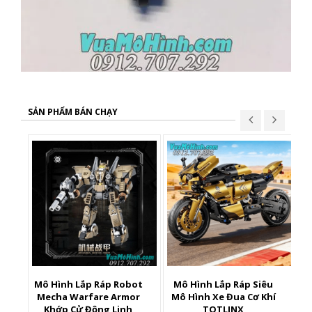
SẢN PHẨM BÁN CHẠY
Mô Hình Lắp Ráp Robot
Mô Hình Lắp Ráp Siêu
X
Mecha Warfare Armor
Mô Hình Xe Đua Cơ Khí
Khớp Cử Động Linh
TOTLINX