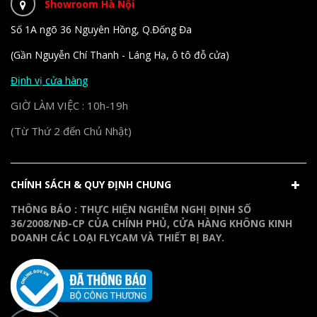
Showroom Hà Nội
Số 1A ngõ 36 Nguyên Hồng, Q.Đống Đa
(Gần Nguyễn Chí Thanh - Láng Hạ, ô tô đỗ cửa)
Định vị cửa hàng
GIỜ LÀM VIỆC : 10h-19h
(Từ Thứ 2 đến Chủ Nhật)
CHÍNH SÁCH & QUY ĐỊNH CHUNG
THÔNG BÁO : THỰC HIỆN NGHIÊM NGHỊ ĐỊNH SỐ
36/2008/NĐ-CP CỦA CHÍNH PHỦ, CỬA HÀNG KHÔNG KINH
DOANH CÁC LOẠI FLYCAM VÀ THIẾT BỊ BAY.