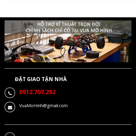
ĐẶT GIAO TẬN NHÀ
0912.707.292
VuaMoHinh@gmail.com