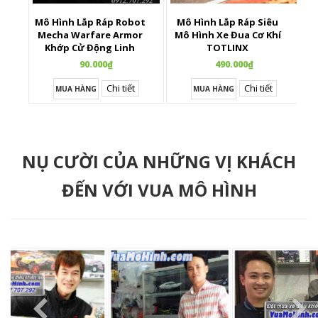
Mô Hình Lắp Ráp Robot
Mô Hình Lắp Ráp Siêu
X
Mecha Warfare Armor
Mô Hình Xe Đua Cơ Khí
Khớp Cử Động Linh
TOTLINX
Hoạt
90.000₫
490.000₫
Chi tiết
Chi tiết
MUA HÀNG
MUA HÀNG
NỤ CƯỜI CỦA NHỮNG VỊ KHÁCH
ĐẾN VỚI VUA MÔ HÌNH