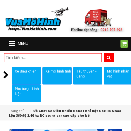
MENU
Xe điều khiển
Xe mô hình tĩnh
Tàu thuyền -
Mô hình nhân
Cano
vật
Phụ tùng - Linh
kiện
—›
Trang chủ
Đồ Chơi Xe Điều Khiển Robot Khỉ Đột Gorilla Nhào
Lộn 360 độ 2.4Ghz RC stunt car cao cấp cho bé