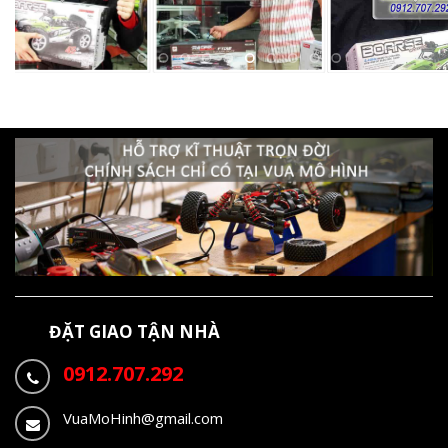
ĐẶT GIAO TẬN NHÀ
0912.707.292
VuaMoHinh@gmail.com