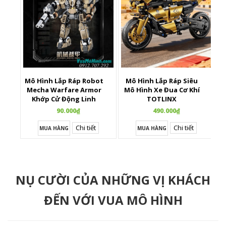
Mô Hình Lắp Ráp Robot
Mô Hình Lắp Ráp Siêu
X
Mecha Warfare Armor
Mô Hình Xe Đua Cơ Khí
Khớp Cử Động Linh
TOTLINX
Hoạt
90.000₫
490.000₫
Chi tiết
Chi tiết
MUA HÀNG
MUA HÀNG
NỤ CƯỜI CỦA NHỮNG VỊ KHÁCH
ĐẾN VỚI VUA MÔ HÌNH