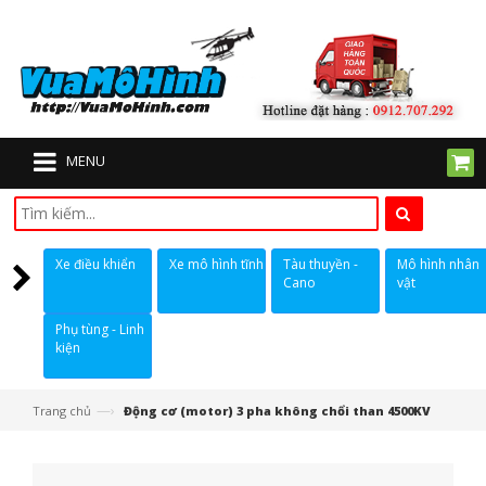
MENU
Xe điều khiển
Xe mô hình tĩnh
Tàu thuyền -
Mô hình nhân
Cano
vật
Phụ tùng - Linh
kiện
—›
Trang chủ
Động cơ (motor) 3 pha không chổi than 4500KV