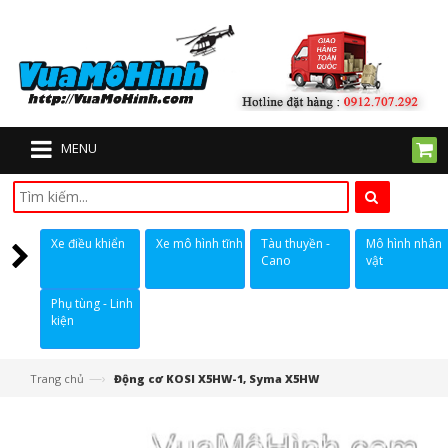
MENU
Xe điều khiển
Xe mô hình tĩnh
Tàu thuyền -
Mô hình nhân
Cano
vật
Phụ tùng - Linh
kiện
—›
Trang chủ
Động cơ KOSI X5HW-1, Syma X5HW