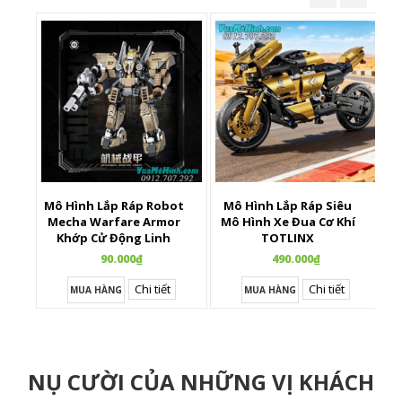
Mô Hình Lắp Ráp Robot
Mô Hình Lắp Ráp Siêu
X
Mecha Warfare Armor
Mô Hình Xe Đua Cơ Khí
Khớp Cử Động Linh
TOTLINX
Hoạt
90.000₫
490.000₫
Chi tiết
Chi tiết
MUA HÀNG
MUA HÀNG
NỤ CƯỜI CỦA NHỮNG VỊ KHÁCH