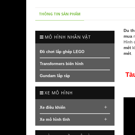
THÔNG TIN SẢN PHẨM
Du th
mua
m
MÔ HÌNH NHÂN VẬT
Hình
mét
k
Đồ chơi lắp ghép LEGO
mét
.
Transformers biến hình
Tàu
Gundam lắp ráp
XE MÔ HÌNH
Xe điều khiển
Xe mô hình tĩnh