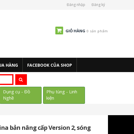
Đăng nhập
Đăng ký
GIỎ HÀNG
0 sản phẩm
UA HÀNG
FACEBOOK CỦA SHOP
Dụng cụ - Đồ
Phụ tùng - Linh
Nghề
kiện
ina bản nâng cấp Version 2, sóng