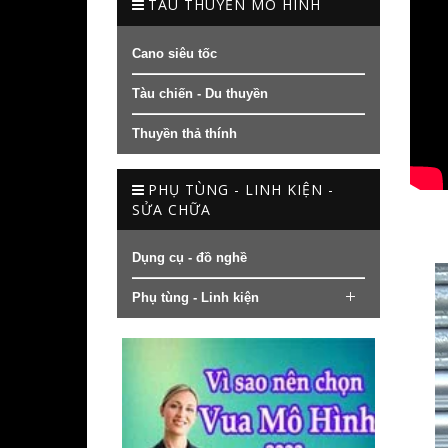
TÀU THUYỀN MÔ HÌNH
Cano siêu tốc
Tàu chiến - Du thuyền
Thuyền thả thính
PHỤ TÙNG - LINH KIỆN -
SỬA CHỮA
Dụng cụ - đồ nghề
Phụ tùng - Linh kiện