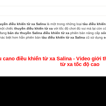
uyền điều khiển từ xa Salina
là một trong những loại
tàu điều khiển
ột chiếc
thuyền điều khiển từ xa
với tốc độ chơi đủ vui mà lại còn 
 đang
bán du thuyền Salina điều khiển từ xa
phiên bản nâng cấp
só
hác biệt hơn hẳn phiên bản
tàu điều khiển từ xa Salina
cũ sử dụng
s
 cano điều khiển từ xa Salina - Video giới 
từ xa tốc độ cao