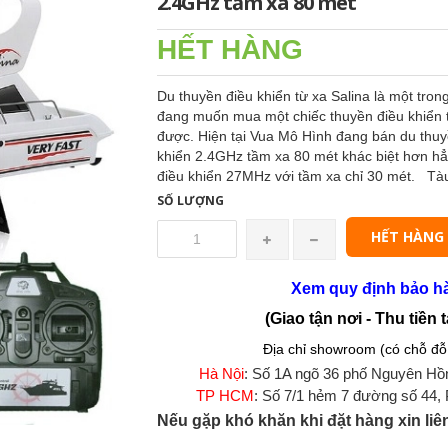
2.4GHz tầm xa 80 mét
HẾT HÀNG
Du thuyền điều khiển từ xa Salina là một tron
đang muốn mua một chiếc thuyền điều khiển từ
được. Hiện tại Vua Mô Hình đang bán du thuy
khiển 2.4GHz tầm xa 80 mét khác biệt hơn hẳn
điều khiển 27MHz với tầm xa chỉ 30 mét. Tàu 
SỐ LƯỢNG
HẾT HÀNG
Xem quy định bảo h
(Giao tận nơi - Thu tiền t
Địa chỉ showroom (có chỗ đỗ 
Hà Nội
: Số 1A ngõ 36 phố Nguyên Hồ
TP HCM
: Số 7/1 hẻm 7 đường số 44,
Nếu gặp khó khăn khi đặt hàng xin liê