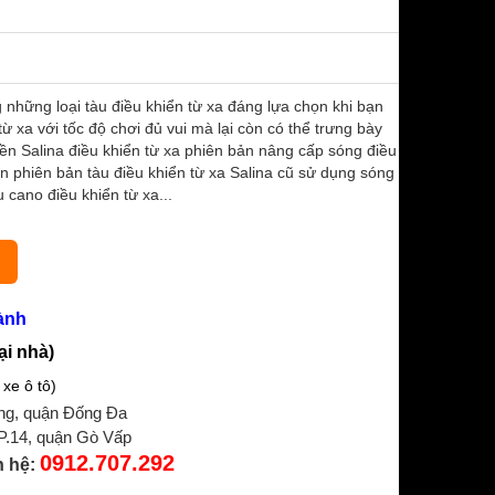
g những loại tàu điều khiển từ xa đáng lựa chọn khi bạn
 xa với tốc độ chơi đủ vui mà lại còn có thể trưng bày
ền Salina điều khiển từ xa phiên bản nâng cấp sóng điều
 phiên bản tàu điều khiển từ xa Salina cũ sử dụng sóng
cano điều khiển từ xa...
ành
ại nhà)
xe ô tô)
ng, quận Đống Đa
 P.14, quận Gò Vấp
0912.707.292
n hệ: