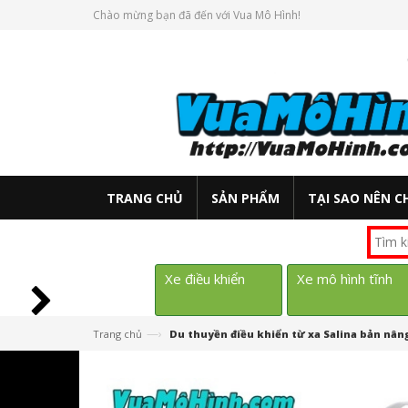
Chào mừng bạn đã đến với Vua Mô Hình!
TRANG CHỦ
SẢN PHẨM
TẠI SAO NÊN C
Xe điều khiển
Xe mô hình tĩnh
—›
Trang chủ
Du thuyền điều khiển từ xa Salina bản nân