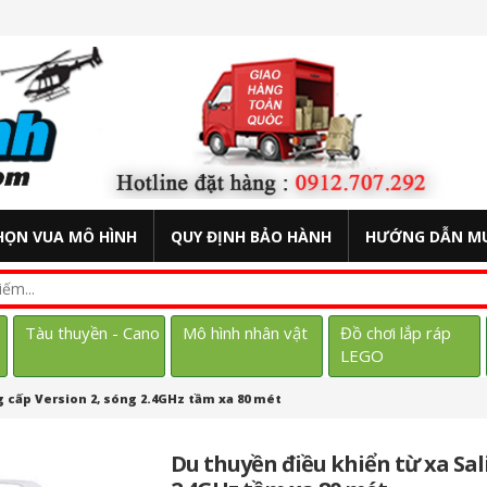
HỌN VUA MÔ HÌNH
QUY ĐỊNH BẢO HÀNH
HƯỚNG DẪN M
Tàu thuyền - Cano
Mô hình nhân vật
Đồ chơi lắp ráp
LEGO
g cấp Version 2, sóng 2.4GHz tầm xa 80 mét
Du thuyền điều khiển từ xa Sal