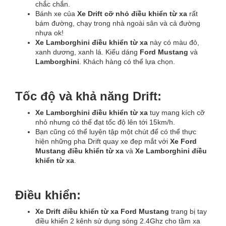
chắc chắn.
Bánh xe của
Xe Drift cỡ nhỏ điều khiển từ xa
rất
bám đường, chạy trong nhà ngoài sân và cả đường
nhựa ok!
Xe Lamborghini điều khiển từ xa
này có m
àu đỏ,
xanh dương, xanh lá. Kiểu dáng
Ford Mustang
và
Lamborghini
.
Khách hàng có thể lựa chọn.
Tốc độ và khả năng Drift:
Xe Lamborghini điều khiển từ xa
tuy mang kích cỡ
nhỏ nhưng có thể đạt tốc độ lên tới 15km/h.
Bạn cũng có thể luyện tập một chút để có thể thực
hiện những pha Drift quay xe đẹp mắt với
Xe Ford
Mustang điều khiển từ xa
và
Xe Lamborghini điều
khiển từ xa
.
Điều khiển:
Xe Drift điều khiển từ xa Ford Mustang
trang bị tay
điều khiển 2 kênh sử dụng sóng 2.4Ghz cho tầm xa