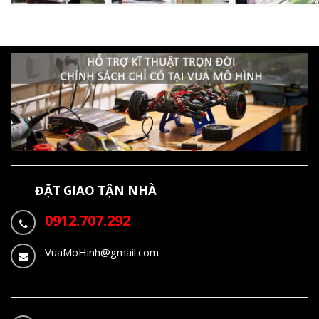
ĐẶT GIAO TẬN NHÀ
0912.707.292
VuaMoHinh@gmail.com