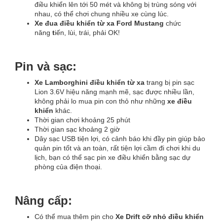
điều khiển lên tới 50 mét và không bị trùng sóng với
nhau, có thể chơi chung nhiều xe cùng lúc.
Xe đua điều khiển từ xa Ford Mustang
chức
năng
t
iến, lùi, trái, phải OK!
Pin và sạc:
Xe Lamborghini điều khiển từ xa
trang bị p
in sạc
Lion 3.6V hiệu năng mạnh mẽ, sạc được nhiều lần,
không phải lo mua pin con thỏ như những
xe điều
khiển
khác.
Thời gian chơi khoảng 25 phút
Thời gian sạc khoảng 2 giờ
Dây sạc USB tiện lợi, có cảnh báo khi đầy pin giúp bảo
quản pin tốt và an toàn, rất tiện lợi cầm đi chơi khi du
lịch, bạn có thể sạc pin xe điều khiển bằng sạc dự
phòng của điện thoại.
Nâng cấp:
Có thể mua thêm pin cho
Xe Drift cỡ nhỏ điều khiển