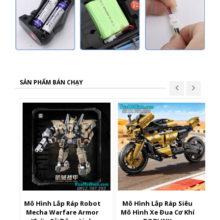
SẢN PHẨM BÁN CHẠY
Mô Hình Lắp Ráp Robot
Mô Hình Lắp Ráp Siêu
X
Mecha Warfare Armor
Mô Hình Xe Đua Cơ Khí