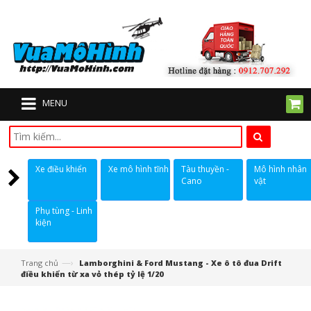
MENU
Xe điều khiển
Xe mô hình tĩnh
Tàu thuyền -
Mô hình nhân
Cano
vật
Phụ tùng - Linh
kiện
—›
Trang chủ
Lamborghini & Ford Mustang - Xe ô tô đua Drift
điều khiển từ xa vỏ thép tỷ lệ 1/20