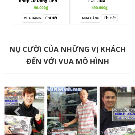
Khớp Cử Động Linh
TOTLINX
Hoạt
90.000₫
490.000₫
Chi tiết
Chi tiết
MUA HÀNG
MUA HÀNG
NỤ CƯỜI CỦA NHỮNG VỊ KHÁCH
ĐẾN VỚI VUA MÔ HÌNH