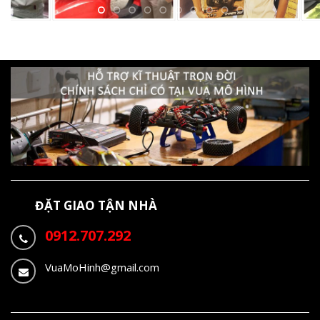
ĐẶT GIAO TẬN NHÀ
0912.707.292
VuaMoHinh@gmail.com