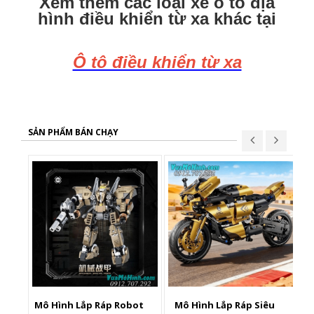
Xem thêm các loại xe ô tô địa
hình điều khiển từ xa khác tại
Ô tô điều khiển từ xa
SẢN PHẨM BÁN CHẠY
Mô Hình Lắp Ráp Robot
Mô Hình Lắp Ráp Siêu
X