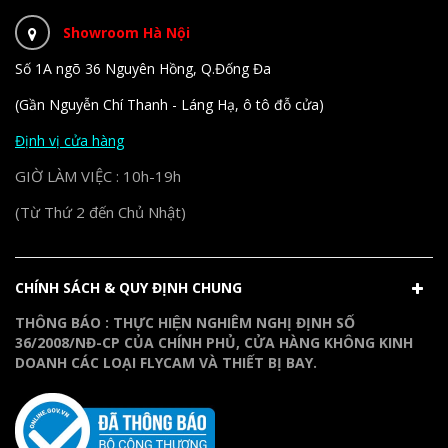
Showroom Hà Nội
Số 1A ngõ 36 Nguyên Hồng, Q.Đống Đa
(Gần Nguyễn Chí Thanh - Láng Hạ, ô tô đỗ cửa)
Định vị cửa hàng
GIỜ LÀM VIỆC : 10h-19h
(Từ Thứ 2 đến Chủ Nhật)
CHÍNH SÁCH & QUY ĐỊNH CHUNG
THÔNG BÁO : THỰC HIỆN NGHIÊM NGHỊ ĐỊNH SỐ
36/2008/NĐ-CP CỦA CHÍNH PHỦ, CỬA HÀNG KHÔNG KINH
DOANH CÁC LOẠI FLYCAM VÀ THIẾT BỊ BAY.