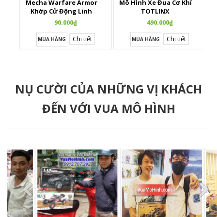
Mecha Warfare Armor
Mô Hình Xe Đua Cơ Khí
Khớp Cử Động Linh
TOTLINX
Hoạt
90.000₫
490.000₫
Chi tiết
Chi tiết
MUA HÀNG
MUA HÀNG
NỤ CƯỜI CỦA NHỮNG VỊ KHÁCH
ĐẾN VỚI VUA MÔ HÌNH