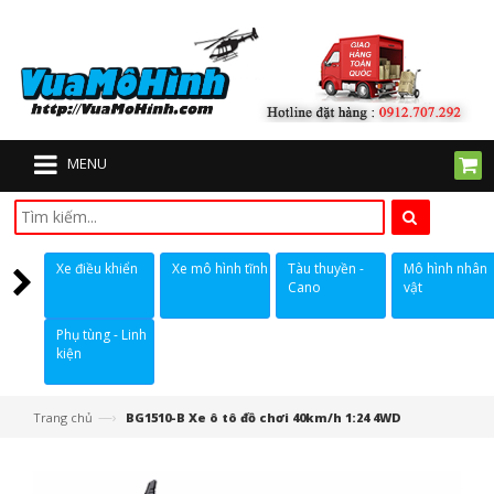
MENU
Xe điều khiển
Xe mô hình tĩnh
Tàu thuyền -
Mô hình nhân
Cano
vật
Phụ tùng - Linh
kiện
—›
Trang chủ
BG1510-B Xe ô tô đồ chơi 40km/h 1:24 4WD