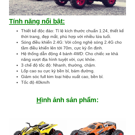
Tính năng nổi bật:
Thiết kế độc đáo: Tỉ lệ kích thước chuẩn 1:24, thiết kế
thời trang, đẹp mắt, phù hợp với nhiều lứa tuổi.
Sóng điều khiển 2.4G: Với công nghệ sóng 2.4G cho
tầm điều khiển lên tới 70m, cực kỳ ổn định.
Hệ thống dẫn động 4 bánh 4WD: Cho chiếc xe khả
năng vượt địa hình tuyệt vời, cực khỏe.
3 chế độ tốc độ: Nhanh, thường, chậm.
Lốp cao su cực kỳ bền bỉ, bám đường.
Giảm sóc full kim loại hiệu xuất cao, bền bỉ.
Tốc độ 40km/h
H
ình ảnh sản phẩm: