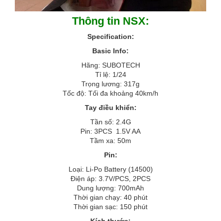
Thông tin NSX:
Specification:
Basic Info:
Hãng: SUBOTECH
Tỉ lệ: 1/24
Trọng lương: 317g
Tốc độ: Tối đa khoảng 40km/h
Tay điều khiển:
Tần số: 2.4G
Pin: 3PCS 1.5V AA
Tầm xa: 50m
Pin:
Loại: Li-Po Battery (14500)
Điện áp: 3.7V/PCS, 2PCS
Dung lượng: 700mAh
Thời gian chạy: 40 phút
Thời gian sạc: 150 phút
Kích thước: