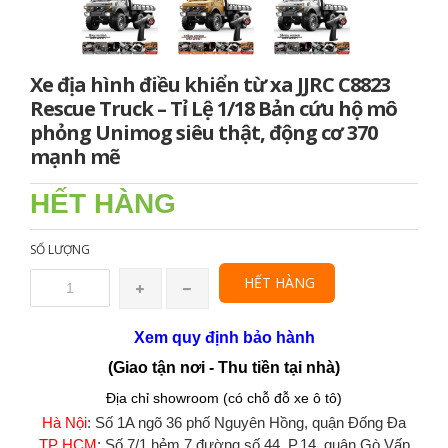
Xe địa hình điều khiển từ xa JJRC C8823
Rescue Truck – Tỉ Lệ 1/18 Bản cứu hộ mô
phỏng Unimog siêu thật, động cơ 370
mạnh mẽ
HẾT HÀNG
SỐ LƯỢNG
HẾT HÀNG
Xem quy định bảo hành
(Giao tận nơi - Thu tiền tại nhà)
Địa chỉ showroom (có chỗ đỗ xe ô tô)
Hà Nội
: Số 1A ngõ 36 phố Nguyên Hồng, quận Đống Đa
TP HCM
: Số 7/1 hẻm 7 đường số 44, P.14, quận Gò Vấp