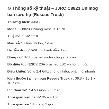
⚙️
Thông số kỹ thuật – JJRC C8823 Unimog
bản cứu hộ (Rescue Truck)
Thương hiệu:
JJRC
Model:
C8823 Unimog Rescue Truck
Tỉ lệ mô hình:
1:18
Màu sắc:
Gray, Yellow, Silver
Hệ dẫn động:
6WD / 6 bánh dẫn động
Động cơ:
370 brushed motor công suất cao
Bộ điều tốc (ESC):
20A brushed ESC – chống nước
Điều khiển:
Sóng 2.4 GHz chống nhiễu, phản hồi nhanh
Kích thước ( phiên bản Rescue Truck ) :
36.8 × 13.1 ×
16.7 cm
Pin thân xe:
7.4 V Li-ion 500 mAh
Thời gian vận hành:
35 – 40 phút
Thời gian sạc:
Khoảng 2 giờ