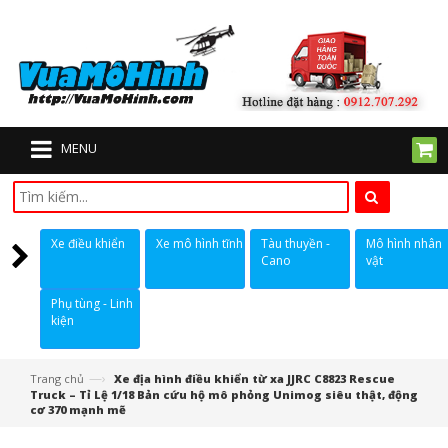
MENU
Xe điều khiển
Xe mô hình tĩnh
Tàu thuyền -
Mô hình nhân
Cano
vật
Phụ tùng - Linh
kiện
—›
Trang chủ
Xe địa hình điều khiển từ xa JJRC C8823 Rescue
Truck – Tỉ Lệ 1/18 Bản cứu hộ mô phỏng Unimog siêu thật, động
cơ 370 mạnh mẽ