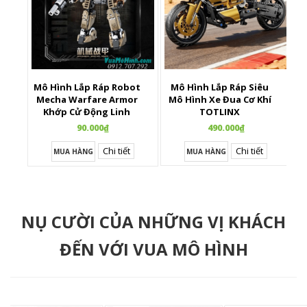
Mô Hình Lắp Ráp Robot
Mô Hình Lắp Ráp Siêu
X
Mecha Warfare Armor
Mô Hình Xe Đua Cơ Khí
Khớp Cử Động Linh
TOTLINX
Hoạt
90.000₫
490.000₫
Chi tiết
Chi tiết
MUA HÀNG
MUA HÀNG
NỤ CƯỜI CỦA NHỮNG VỊ KHÁCH
ĐẾN VỚI VUA MÔ HÌNH