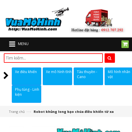
MENU
Xe điều khiển
Xe mô hình tĩnh
Tàu thuyền -
Mô hình nhân
Cano
vật
Phụ tùng - Linh
kiện
—›
Trang chủ
Robot khủng long bạo chúa điều khiển từ xa