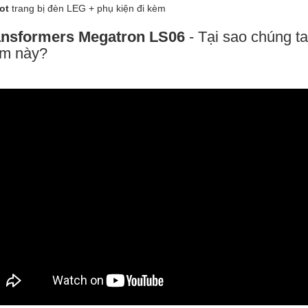
ot
trang bị đèn LEG + phụ kiện đi kèm
nsformers Megatron
LS06
- Tại sao chúng t
m này?