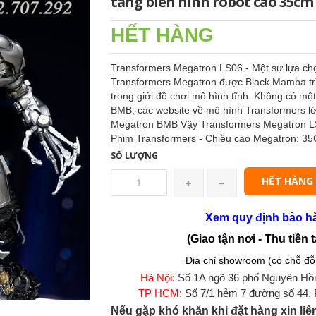
tăng biến hình robot cao 35cm
HẾT HÀNG
Transformers Megatron LS06 - Một sự lựa 
Transformers Megatron được Black Mamba trình
trong giới đồ chơi mô hình tĩnh. Không có m
BMB, các website về mô hình Transformers lớn
Megatron BMB Vậy Transformers Megatron LS
Phim Transformers - Chiều cao Megatron: 35C
SỐ LƯỢNG
HẾT HÀNG
Xem quy định bảo h
(Giao tận nơi - Thu tiền t
Địa chỉ showroom (có chỗ đỗ 
Hà Nội
: Số 1A ngõ 36 phố Nguyên Hồ
TP HCM
: Số 7/1 hẻm 7 đường số 44,
Nếu gặp khó khăn khi đặt hàng xin liê