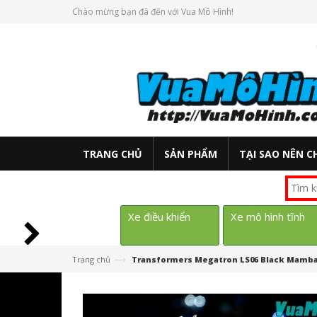
Chào mừng bạn đã đến với Vua Mô Hình!
TRANG CHỦ
SẢN PHẨM
TẠI SAO NÊN C
Xe điều khiển
Xe mô hình tĩnh
—›
Trang chủ
Transformers Megatron LS06 Black Mamba 