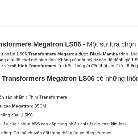
nsformers Megatron LS06
- Một sự lựa chọn
u phẩm
LS06 Transformers Megatron
được
Black
Mamba
trình làng
rong giới đồ chơi mô hình tĩnh. Không có một mỹ từ nào để đánh giá
LS
te về
mô hình Transformers
lớn trên Thế giới đều thốt lên 2 từ
"Siêu
y
Transformers Megatron
LS06
có những thốn
ồn sản phẩm : Phim
Transformers
ều cao
Megatron
: 35CM
 nặng của: 1,5KG
 liệu của : nhựa ABS cao cấp cùng nhiều chi tiết die-cast kim loại
 năng: Có thể chuyển đổi trạng thái giữa xe tăng và robot