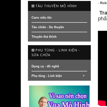
-
Rob
TÀU THUYỀN MÔ HÌNH
Tra
phẩ
Cano siêu tốc
Tàu chiến - Du thuyền
Thuyền thả thính
PHỤ TÙNG - LINH KIỆN -
SỬA CHỮA
Dụng cụ - đồ nghề
Phụ tùng - Linh kiện