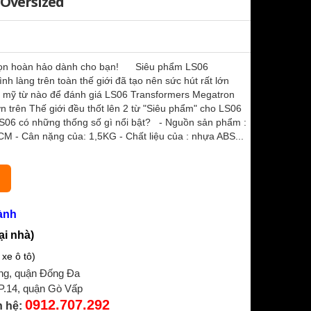
 Oversized
chọn hoàn hảo dành cho bạn! Siêu phẩm LS06
 làng trên toàn thế giới đã tạo nên sức hút rất lớn
ột mỹ từ nào để đánh giá LS06 Transformers Megatron
 trên Thế giới đều thốt lên 2 từ "Siêu phẩm" cho LS06
06 có những thống số gì nổi bật? - Nguồn sản phẩm :
M - Cân nặng của: 1,5KG - Chất liệu của : nhựa ABS...
ành
ại nhà)
xe ô tô)
ng, quận Đống Đa
 P.14, quận Gò Vấp
0912.707.292
n hệ: