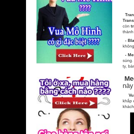
Tran
Trans
còn
t
thàn
- Bl
không 
- Me
súng. 
ty, bà
Meg
này
Vua 
khắp 
khách