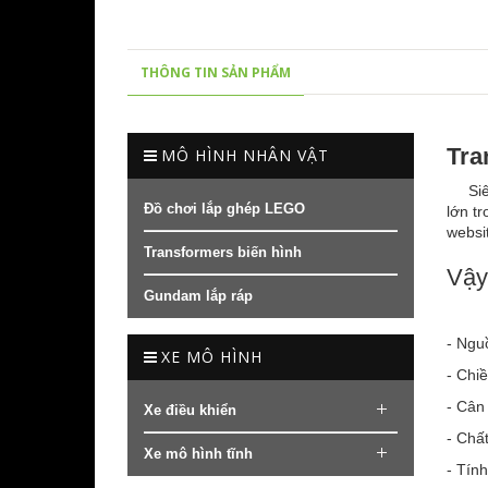
THÔNG TIN SẢN PHẨM
Tra
MÔ HÌNH NHÂN VẬT
Siê
Đồ chơi lắp ghép LEGO
lớn t
websi
Transformers biến hình
Vậ
Gundam lắp ráp
- Ngu
XE MÔ HÌNH
- Chi
- Cân
Xe điều khiển
- Chất
Xe mô hình tĩnh
- Tính