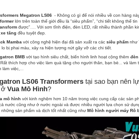
sformers Megatron LS06
- Không có gì để nói nhiều về con hàng nà
former
lớn trên toàn thế giới đều là “siêu phẩm”, “chi tiết không thể ti
ransform
được”…. Với sơn tĩnh điện, đèn LED, rất nhiều thành phần ki
h
xe tăng
đều tuyệt đẹp.
ack Mamba
với công nghệ hiện đại đã sản xuất ra các
siêu phẩm
như
lo bị phai màu, xảy ra hiện tượng nứt gãy vỡ các chi tiết.
gatron BMB
với tạo hình siêu chất, biến hình linh hoạt cộng thêm
đèn
Rất thích hợp cho việc làm quà tặng cho người thân, bạn bè... và làm t
n làm việc,...
atron LS06 Transformers
tại sao bạn nên l
 ở
Vua Mô Hình
?
mô hình
với kinh nghệm hơn 10 năm trong việc cung cấp các sản ph
cả nước cũng như ở nước ngoài và được nhiều người lựa chọn sử dụn
 những sản phẩm và dịch tốt nhất cũng như
Mô hình người máy Rô 