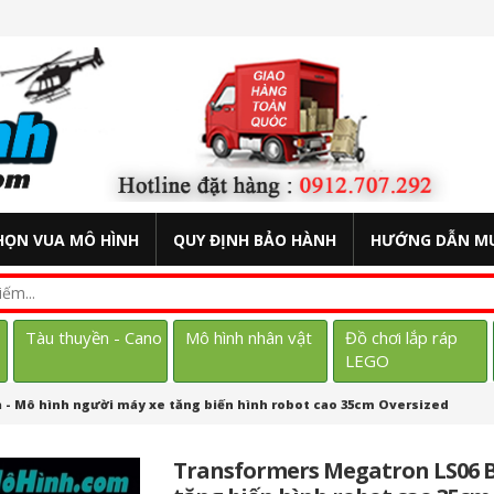
HỌN VUA MÔ HÌNH
QUY ĐỊNH BẢO HÀNH
HƯỚNG DẪN M
Tàu thuyền - Cano
Mô hình nhân vật
Đồ chơi lắp ráp
LEGO
- Mô hình người máy xe tăng biến hình robot cao 35cm Oversized
Transformers Megatron LS06 