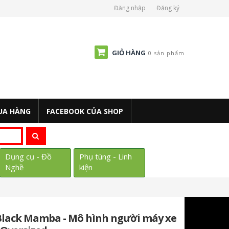
Đăng nhập
Đăng ký
GIỎ HÀNG
0 sản phẩm
UA HÀNG
FACEBOOK CỦA SHOP
Dụng cụ - Đồ
Phụ tùng - Linh
Nghề
kiện
Black Mamba - Mô hình người máy xe