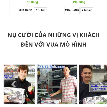
Hoạt
90.000₫
490.000₫
Chi tiết
Chi tiết
MUA HÀNG
MUA HÀNG
NỤ CƯỜI CỦA NHỮNG VỊ KHÁCH
ĐẾN VỚI VUA MÔ HÌNH