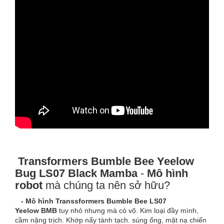
Transformers Bumble Bee Yeelow
Bug LS07 Black Mamba
-
Mô hình
robot
mà chúng ta nên sở hữu?
- Mô hình Transsformers Bumble Bee LS07
Yeelow BMB
tuy nhỏ nhưng mà có võ. Kim loại đầy mình,
cầm nặng trịch. Khớp nẩy tành tạch. súng ống, mặt nạ chiến