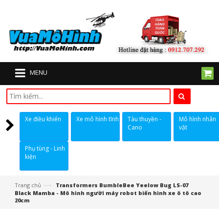
MENU
Xe điều khiển
Xe mô hình tĩnh
Tàu thuyền -
Mô hình nhân
Cano
vật
Phụ tùng - Linh
kiện
—›
Trang chủ
Transformers BumbleBee Yeelow Bug LS-07
Black Mamba - Mô hình người máy robot biến hình xe ô tô cao
20cm