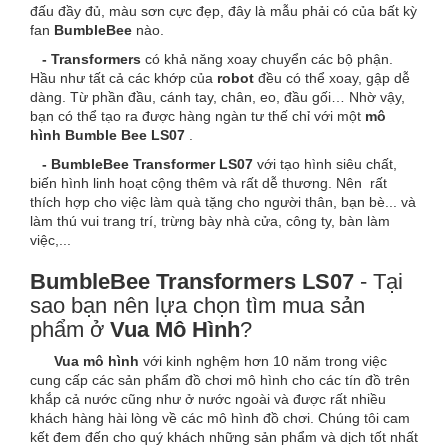
đấu đầy đủ, màu sơn cực đẹp, đây là mẫu phải có của bất kỳ
fan
BumbleBee
nào.
- Transformers
có khả năng xoay chuyển các bộ phận.
Hầu như tất cả các khớp của
robot
đều có thể xoay, gập dễ
dàng. Từ phần đầu, cánh tay, chân, eo, đầu gối… Nhờ vậy,
bạn có thể tạo ra được hàng ngàn tư thế chỉ với một
mô
hình Bumble Bee LS07
.
- BumbleBee Transformer
LS07
với tạo hình siêu chất,
biến hình linh hoạt cộng thêm và rất dễ thương. Nên
rất
thích hợp cho việc làm quà tặng cho người thân, bạn bè... và
làm thú vui trang trí, trừng bày nhà cửa, công ty, bàn làm
việc,...
BumbleBee Transformers
LS07
- Tại
sao bạn nên lựa chọn tìm mua sản
phẩm ở
Vua Mô Hình
?
Vua mô hình
với kinh nghệm hơn 10 năm trong việc
cung cấp các sản phẩm đồ chơi mô hình cho các tín đồ trên
khắp cả nước cũng như ở nước ngoài và được rất nhiều
khách hàng hài lòng về các mô hình đồ chơi. Chúng tôi cam
kết đem đến cho quý khách những sản phẩm và dịch tốt nhất