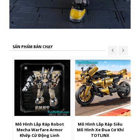
SẢN PHẨM BÁN CHẠY
Mô Hình Lắp Ráp Robot
Mô Hình Lắp Ráp Siêu
X
Mecha Warfare Armor
Mô Hình Xe Đua Cơ Khí
Khớp Cử Động Linh
TOTLINX