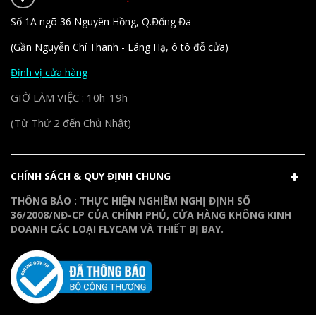
Số 1A ngõ 36 Nguyên Hồng, Q.Đống Đa
(Gần Nguyễn Chí Thanh - Láng Hạ, ô tô đỗ cửa)
Định vị cửa hàng
GIỜ LÀM VIỆC : 10h-19h
(Từ Thứ 2 đến Chủ Nhật)
CHÍNH SÁCH & QUY ĐỊNH CHUNG
THÔNG BÁO : THỰC HIỆN NGHIÊM NGHỊ ĐỊNH SỐ
36/2008/NĐ-CP CỦA CHÍNH PHỦ, CỬA HÀNG KHÔNG KINH
DOANH CÁC LOẠI FLYCAM VÀ THIẾT BỊ BAY.