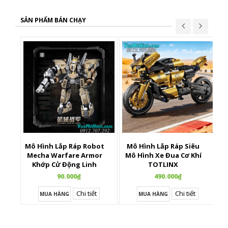
SẢN PHẨM BÁN CHẠY
Mô Hình Lắp Ráp Robot
Mô Hình Lắp Ráp Siêu
X
Mecha Warfare Armor
Mô Hình Xe Đua Cơ Khí
Khớp Cử Động Linh
TOTLINX
Hoạt
90.000₫
490.000₫
Chi tiết
Chi tiết
MUA HÀNG
MUA HÀNG