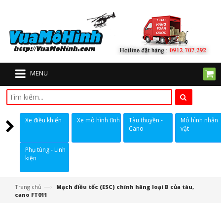
MENU
Xe điều khiển
Xe mô hình tĩnh
Tàu thuyền -
Mô hình nhân
Cano
vật
Phụ tùng - Linh
kiện
—›
Trang chủ
Mạch điều tốc (ESC) chính hãng loại B của tàu,
cano FT011