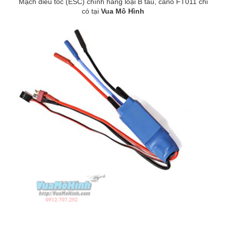
Mạch điều tốc (ESC) chính hãng loại B tàu, cano FT011 chỉ
có tại
Vua Mô Hình