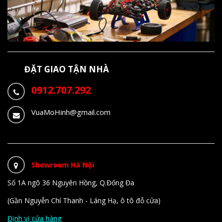
ĐẶT GIAO TẬN NHÀ
0912.707.292
VuaMoHinh@gmail.com
Showroom Hà Nội
Số 1A ngõ 36 Nguyên Hồng, Q.Đống Đa
(Gần Nguyễn Chí Thanh - Láng Hạ, ô tô đỗ cửa)
Định vị cửa hàng