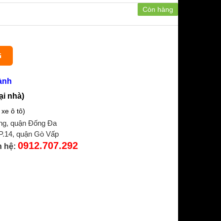
Còn hàng
G
ành
ại nhà)
xe ô tô)
ng, quận Đống Đa
 P.14, quận Gò Vấp
0912.707.292
n hệ: