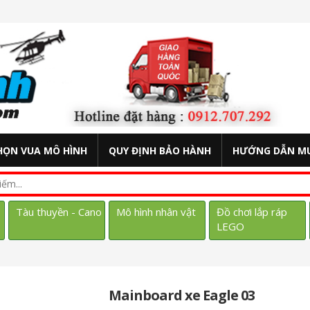
HỌN VUA MÔ HÌNH
QUY ĐỊNH BẢO HÀNH
HƯỚNG DẪN M
Tàu thuyền - Cano
Mô hình nhân vật
Đồ chơi lắp ráp
LEGO
Mainboard xe Eagle 03