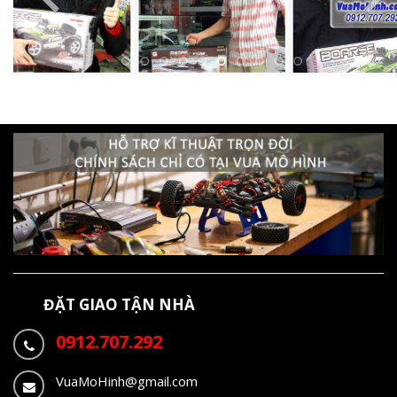
ĐẶT GIAO TẬN NHÀ
0912.707.292
VuaMoHinh@gmail.com