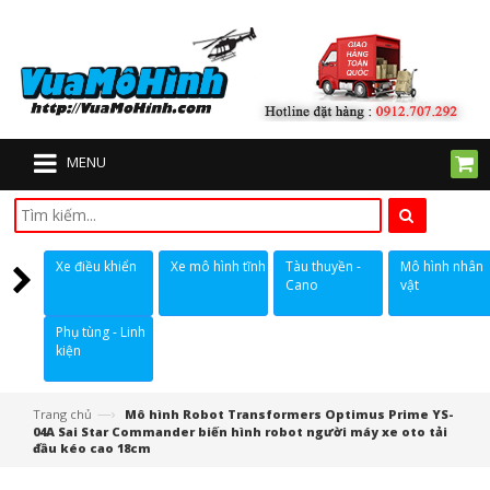
MENU
Xe điều khiển
Xe mô hình tĩnh
Tàu thuyền -
Mô hình nhân
Cano
vật
Phụ tùng - Linh
kiện
—›
Trang chủ
Mô hình Robot Transformers Optimus Prime YS-
04A Sai Star Commander biến hình robot người máy xe oto tải
đầu kéo cao 18cm