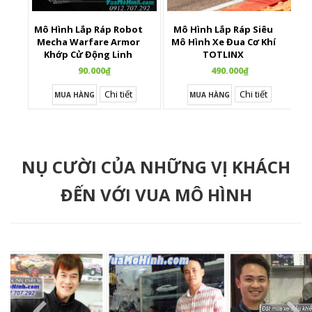
Mô Hình Lắp Ráp Robot
Mô Hình Lắp Ráp Siêu
X
Mecha Warfare Armor
Mô Hình Xe Đua Cơ Khí
Khớp Cử Động Linh
TOTLINX
Hoạt
90.000₫
490.000₫
Chi tiết
Chi tiết
MUA HÀNG
MUA HÀNG
NỤ CƯỜI CỦA NHỮNG VỊ KHÁCH
ĐẾN VỚI VUA MÔ HÌNH