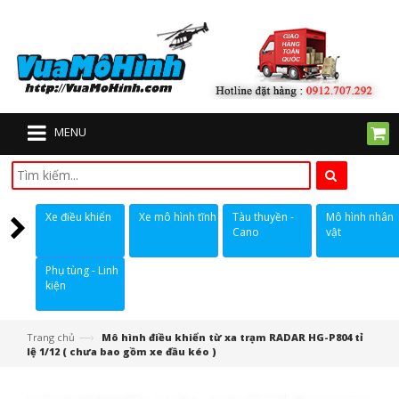
MENU
Xe điều khiển
Xe mô hình tĩnh
Tàu thuyền -
Mô hình nhân
Cano
vật
Phụ tùng - Linh
kiện
—›
Trang chủ
Mô hình điều khiển từ xa trạm RADAR HG-P804 tỉ
lệ 1/12 ( chưa bao gồm xe đầu kéo )