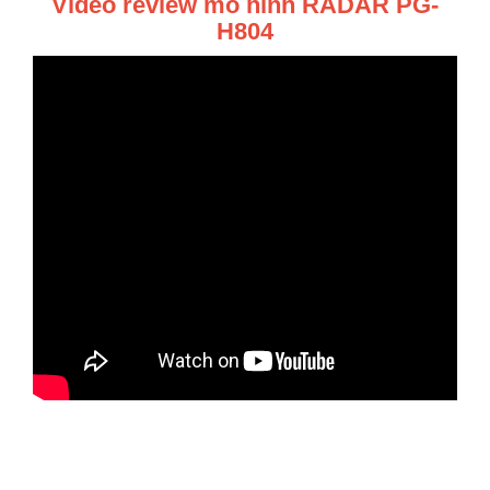
Video review mô hình RADAR PG-
H804