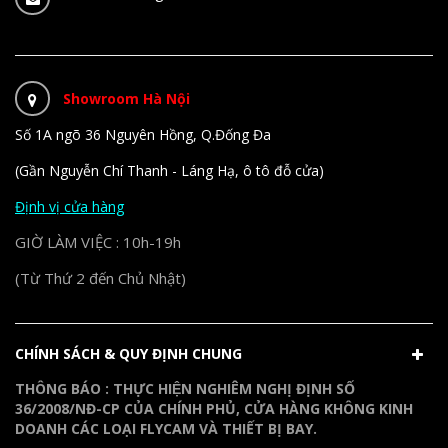
Showroom Hà Nội
Số 1A ngõ 36 Nguyên Hồng, Q.Đống Đa
(Gần Nguyễn Chí Thanh - Láng Hạ, ô tô đỗ cửa)
Định vị cửa hàng
GIỜ LÀM VIỆC : 10h-19h
(Từ Thứ 2 đến Chủ Nhật)
CHÍNH SÁCH & QUY ĐỊNH CHUNG
THÔNG BÁO : THỰC HIỆN NGHIÊM NGHỊ ĐỊNH SỐ
36/2008/NĐ-CP CỦA CHÍNH PHỦ, CỬA HÀNG KHÔNG KINH
DOANH CÁC LOẠI FLYCAM VÀ THIẾT BỊ BAY.