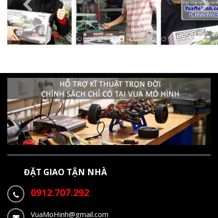
ĐẶT GIAO TẬN NHÀ
0912.707.292
VuaMoHinh@gmail.com