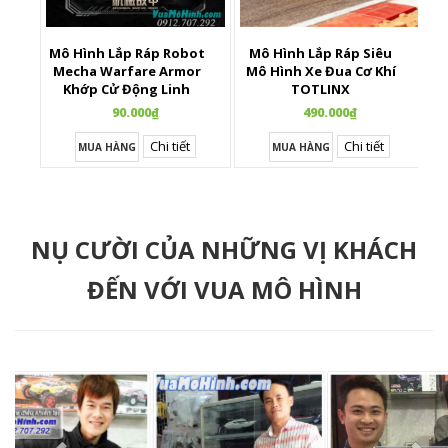
Mô Hình Lắp Ráp Robot
Mô Hình Lắp Ráp Siêu
X
Mecha Warfare Armor
Mô Hình Xe Đua Cơ Khí
Khớp Cử Động Linh
TOTLINX
Hoạt
90.000₫
490.000₫
Chi tiết
Chi tiết
MUA HÀNG
MUA HÀNG
NỤ CƯỜI CỦA NHỮNG VỊ KHÁCH
ĐẾN VỚI VUA MÔ HÌNH