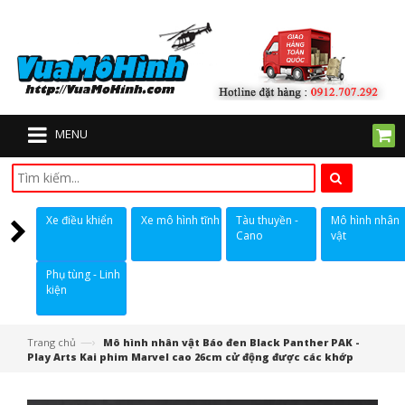
MENU
Xe điều khiển
Xe mô hình tĩnh
Tàu thuyền -
Mô hình nhân
Cano
vật
Phụ tùng - Linh
kiện
—›
Trang chủ
Mô hình nhân vật Báo đen Black Panther PAK -
Play Arts Kai phim Marvel cao 26cm cử động được các khớp