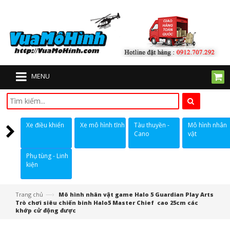
MENU
Xe điều khiển
Xe mô hình tĩnh
Tàu thuyền -
Mô hình nhân
Cano
vật
Phụ tùng - Linh
kiện
—›
Trang chủ
Mô hình nhân vật game Halo 5 Guardian Play Arts
Trò chơi siêu chiến binh Halo5 Master Chief cao 25cm các
khớp cử động được