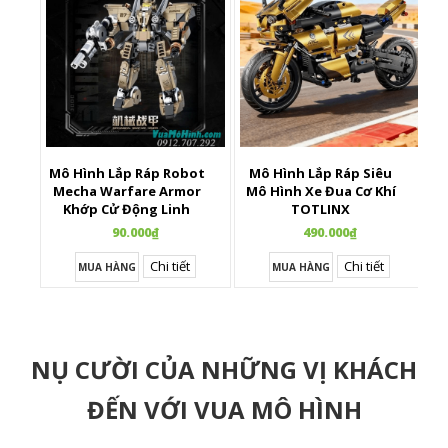
Mô Hình Lắp Ráp Robot
Mô Hình Lắp Ráp Siêu
X
Mecha Warfare Armor
Mô Hình Xe Đua Cơ Khí
Khớp Cử Động Linh
TOTLINX
Hoạt
90.000₫
490.000₫
Chi tiết
Chi tiết
MUA HÀNG
MUA HÀNG
NỤ CƯỜI CỦA NHỮNG VỊ KHÁCH
ĐẾN VỚI VUA MÔ HÌNH