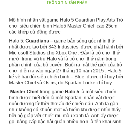
THÔNG TIN SẢN PHẨM
Mô hình nhân vật game Halo 5 Guardian Play Arts Trò
chơi siêu chiến binh Halo5 Master Chief cao 25cm
các khớp cử động được
Halo 5:
Guardians
– game bắn súng góc nhìn thứ
nhất được tạo bởi 343 Industries, được phát hành bởi
Microsoft Studios cho Xbox One . Đây là trò chơi thứ
mười trong vũ trụ Halo và là trò chơi thứ năm trong
phần chính của bộ truyện. Buổi ra mắt thế giới của trò
chơi diễn ra vào ngày 27 tháng 10 năm 2015 . Halo 5
kể về hai đội siêu chiến binh – Blue, được chỉ huy bởi
Master Chief và Osiris, do Spartan Locke chỉ huy
Master Chief
trong game
Halo 5
là một siêu chiến
binh được biết đến là một Spartan, nhân vật được
nuôi dưỡng từ thời thơ ấu để chiến đấu. Anh ta gần
như không có khuôn mặt và hiếm khi được nhìn thấy
bởi bộ giáp với chiếc mũ màu xanh lá. Anh ấy được
gọi bằng cấp bậc hải quân nhiều hơn là tên khai sinh.