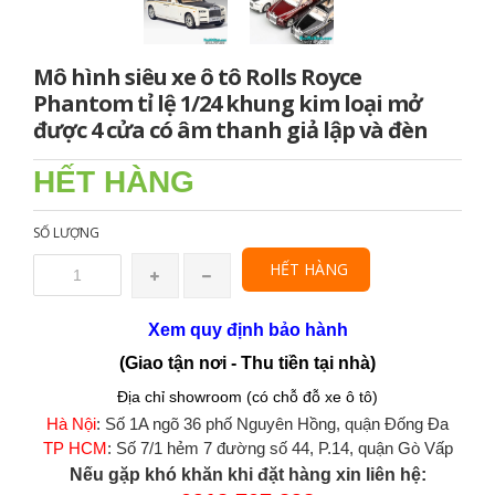
Mô hình siêu xe ô tô Rolls Royce
Phantom tỉ lệ 1/24 khung kim loại mở
được 4 cửa có âm thanh giả lập và đèn
HẾT HÀNG
SỐ LƯỢNG
HẾT HÀNG
Xem quy định bảo hành
(Giao tận nơi - Thu tiền tại nhà)
Địa chỉ showroom (có chỗ đỗ xe ô tô)
Hà Nội
: Số 1A ngõ 36 phố Nguyên Hồng, quận Đống Đa
TP HCM
: Số 7/1 hẻm 7 đường số 44, P.14, quận Gò Vấp
Nếu gặp khó khăn khi đặt hàng xin liên hệ: