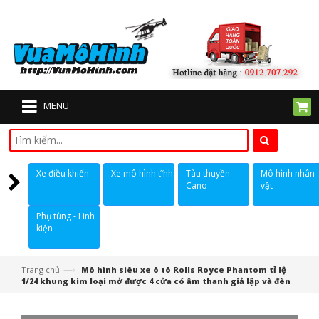
MENU
Xe điều khiển
Xe mô hình tĩnh
Tàu thuyền -
Mô hình nhân
Cano
vật
Phụ tùng - Linh
kiện
—›
Trang chủ
Mô hình siêu xe ô tô Rolls Royce Phantom tỉ lệ
1/24 khung kim loại mở được 4 cửa có âm thanh giả lập và đèn