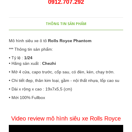
0912.707.292
THÔNG TIN SẢN PHẨM
Mô hình siêu xe ô tô
Rolls Royce Phantom
*** Thông tin sản phẩm:
• Tỷ lệ :
1/24
• Hãng sản xuất :
Chezhi
• Mở 4 cửa, capo trước, cốp sau, có đèn, kèn, chạy trớn.
• Chi tiết đẹp, thân kim loại, gầm - nội thất nhựa, lốp cao su
• Dài x rộng x cao : 19x7x5,5 (cm)
• Mới 100% Fullbox
Video review mô hình siêu xe Rolls Royce