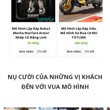
Mô Hình Lắp Ráp Robot
Mô Hình Lắp Ráp Siêu
X
Mecha Warfare Armor
Mô Hình Xe Đua Cơ Khí
Khớp Cử Động Linh
TOTLINX
Hoạt
90.000₫
490.000₫
Chi tiết
Chi tiết
MUA HÀNG
MUA HÀNG
NỤ CƯỜI CỦA NHỮNG VỊ KHÁCH
ĐẾN VỚI VUA MÔ HÌNH