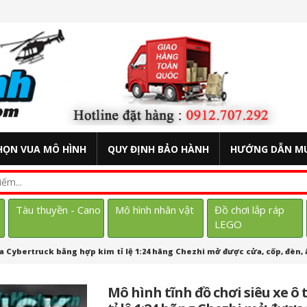
HỌN VUA MÔ HÌNH
QUY ĐỊNH BẢO HÀNH
HƯỚNG DẪN M
Tàu thuyền - Cano
Mô hình nhân vật
Đồ chơi lắp ráp
LEGO
sla Cybertruck bằng hợp kim tỉ lệ 1:24 hãng Chezhi mở được cửa, cốp, đè
Mô hình tĩnh đồ chơi siêu xe ô