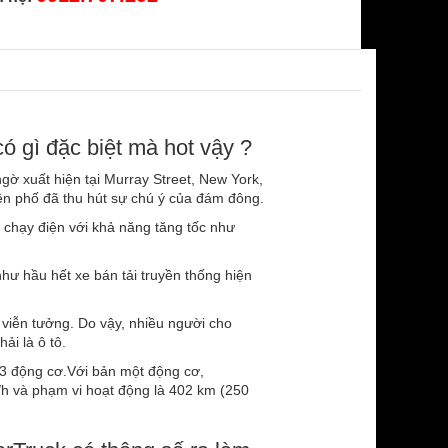
ó gì đặc biệt mà hot vậy ?
gờ xuất hiện tại Murray Street, New York,
ên phố đã thu hút sự chú ý của đám đông.
i chạy điện với khả năng tăng tốc như
hư hầu hết xe bán tải truyền thống hiện
m viễn tưởng. Do vậy, nhiều người cho
ải là ô tô.
à 3 động cơ.Với bản một động cơ,
m/h và phạm vi hoạt động là 402 km (250