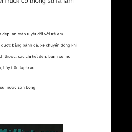
erTruck có thông số ra làm
 đẹp, an toàn tuyệt đối với trẻ em.
y được bằng bánh đà, xe chuyển động khi
h thước, các chi tiết đèn, bánh xe, nội
 bày trên taplo xe...
 su, nước sơn bóng.