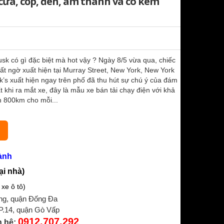
 cửa, cốp, đèn, âm thanh và có kèm
usk có gì đặc biệt mà hot vậy ? Ngày 8/5 vừa qua, chiếc
ất ngờ xuất hiện tại Murray Street, New York, New York
’s xuất hiện ngay trên phố đã thu hút sự chú ý của đám
khi ra mắt xe, đây là mẫu xe bán tải chạy điện với khả
n 800km cho mỗi...
ành
ại nhà)
xe ô tô)
ng, quận Đống Đa
 P.14, quận Gò Vấp
0912.707.292
n hệ: