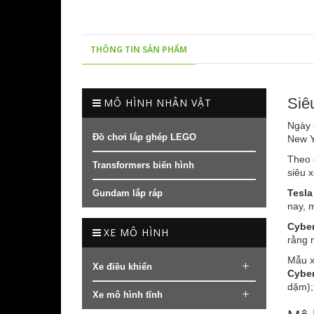
THÔNG TIN SẢN PHẨM
Siê
MÔ HÌNH NHÂN VẬT
Ngày 
Đồ chơi lắp ghép LEGO
New Y
Theo 
Transformers biến hình
siêu 
Tesla
Gundam lắp ráp
nay, 
Cyber
XE MÔ HÌNH
rằng n
Mẫu x
Xe điều khiển
Cyber
dặm);
Xe mô hình tĩnh