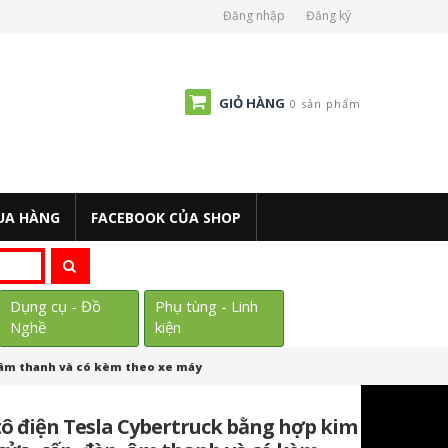
Đăng nhập
Đăng ký
GIỎ HÀNG
0 sản phẩm
UA HÀNG
FACEBOOK CỦA SHOP
Dụng cụ - Đồ
Phụ tùng - Linh
Nghề
kiện
n, âm thanh và có kèm theo xe máy
 tô điện Tesla Cybertruck bằng hợp kim