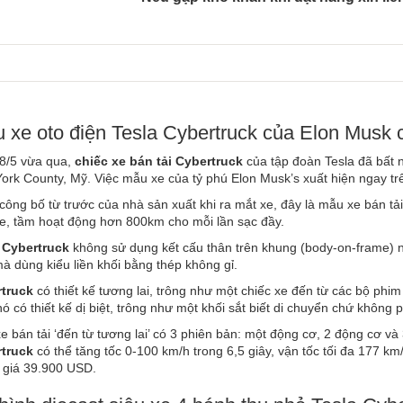
u xe oto điện Tesla Cybertruck của Elon Musk c
8/5 vừa qua,
chiếc xe bán tải Cybertruck
của tập đoàn Tesla đã bất n
ork County, Mỹ. Việc mẫu xe của tỷ phú Elon Musk’s xuất hiện ngay tr
công bố từ trước của nhà sản xuất khi ra mắt xe, đây là mẫu xe bán tả
xe, tầm hoạt động hơn 800km cho mỗi lần sạc đầy.
 Cybertruck
không sử dụng kết cấu thân trên khung (body-on-frame) n
mà dùng kiểu liền khối bằng thép không gỉ.
truck
có thiết kế tương lai, trông như một chiếc xe đến từ các bộ phi
ó có thiết kế dị biệt, trông như một khối sắt biết di chuyển chứ không ph
e bán tải ‘đến từ tương lai’ có 3 phiên bản: một động cơ, 2 động cơ v
truck
có thể tăng tốc 0-100 km/h trong 6,5 giây, vận tốc tối đa 177 k
 giá 39.900 USD.