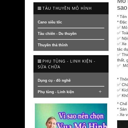
Mô 
sao
TÀU THUYỀN MÔ HÌNH
* Tên
* Đặc
Cano siêu tốc
✅ Mô h
✅ Toà
Tàu chiến - Du thuyền
✅ Nội
✅ Xe 
Thuyền thả thính
tác d
✅ Thiế
thất, 
PHỤ TÙNG - LINH KIỆN -
✅ Mô h
SỬA CHỮA
* Thôn
Dụng cụ - đồ nghề
✅ Chấ
✅ Kíc
Phụ tùng - Linh kiện
✅ Khố
* Chế
* Sản
- Xe 