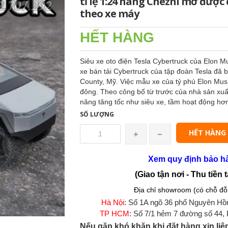
tỉ lệ 1:24 hãng Chezhi mở được
theo xe máy
HẾT HÀNG
Siêu xe oto điện Tesla Cybertruck của Elon M
xe bán tải Cybertruck của tập đoàn Tesla đã b
County, Mỹ. Việc mẫu xe của tỷ phú Elon Musk
đông. Theo công bố từ trước của nhà sản xuất 
năng tăng tốc như siêu xe, tầm hoạt động hơ
SỐ LƯỢNG
HẾT HÀNG
Xem quy định bảo h
(Giao tận nơi - Thu tiền t
Địa chỉ showroom (có chỗ đỗ 
Hà Nội
: Số 1A ngõ 36 phố Nguyên Hồ
TP HCM
: Số 7/1 hẻm 7 đường số 44,
Nếu gặp khó khăn khi đặt hàng xin liê