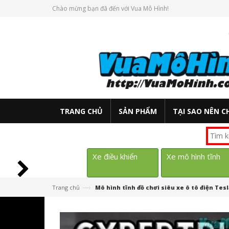
Chào mừng bạn đã đến với Vua Mô Hình!
TRANG CHỦ
SẢN PHẨM
TẠI SAO NÊN C
Xe điều khiển
Xe mô hình tĩnh
—›
Trang chủ
Mô hình tĩnh đồ chơi siêu xe ô tô điện Te