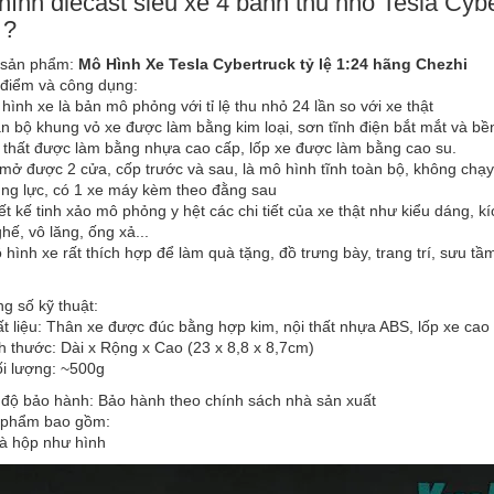
hình diecast siêu xe 4 bánh thu nhỏ Tesla Cyb
 ?
 sản phẩm:
Mô Hình Xe Tesla Cybertruck tỷ lệ 1:24 hãng Chezhi
 điểm và công dụng:
ình xe là bản mô phỏng với tỉ lệ thu nhỏ 24 lần so với xe thật
n bộ khung vỏ xe được làm bằng kim loại, sơn tĩnh điện bắt mắt và bền
 thất được làm bằng nhựa cao cấp, lốp xe được làm bằng cao su.
mở được 2 cửa, cốp trước và sau, là mô hình tĩnh toàn bộ, không chạ
ụng lực, có 1 xe máy kèm theo đằng sau
t kế tinh xảo mô phỏng y hệt các chi tiết của xe thật như kiểu dáng, kíc
ghế, vô lăng, ống xả...
ình xe rất thích hợp để làm quà tặng, đồ trưng bày, trang trí, sưu tầm,
g số kỹ thuật:
t liệu: Thân xe được đúc bằng hợp kim, nội thất nhựa ABS, lốp xe cao
h thước: Dài x Rộng x Cao (23 x 8,8 x 8,7cm)
i lượng: ~500g
 độ bảo hành: Bảo hành theo chính sách nhà sản xuất
 phẩm bao gồm:
và hộp như hình