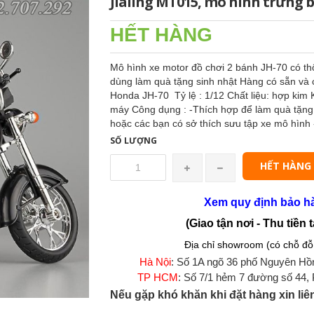
Jialing MT015, mô hình trưng 
HẾT HÀNG
Mô hình xe motor đồ chơi 2 bánh JH-70 có t
dùng làm quà tặng sinh nhật Hàng có sẵn và 
Honda JH-70 Tỷ lệ : 1/12 Chất liệu: hợp kim
máy Công dụng : -Thích hợp để làm quà tặng n
hoặc các bạn có sở thích sưu tập xe mô hình
SỐ LƯỢNG
HẾT HÀNG
Xem quy định bảo h
(Giao tận nơi - Thu tiền t
Địa chỉ showroom (có chỗ đỗ 
Hà Nội
: Số 1A ngõ 36 phố Nguyên Hồ
TP HCM
: Số 7/1 hẻm 7 đường số 44,
Nếu gặp khó khăn khi đặt hàng xin liê