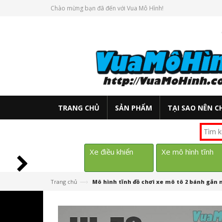
Chào mừng bạn đã đến với Vua Mô Hình!
TRANG CHỦ
SẢN PHẨM
TẠI SAO NÊN C
Xe điều khiển
Xe mô hình tĩnh
—›
Trang chủ
Mô hình tĩnh đồ chơi xe mô tô 2 bánh gắn m