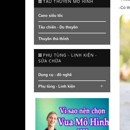
TÀU THUYỀN MÔ HÌNH
-Có th
Cano siêu tốc
Tàu chiến - Du thuyền
Thuyền thả thính
PHỤ TÙNG - LINH KIỆN -
SỬA CHỮA
Dụng cụ - đồ nghề
Phụ tùng - Linh kiện