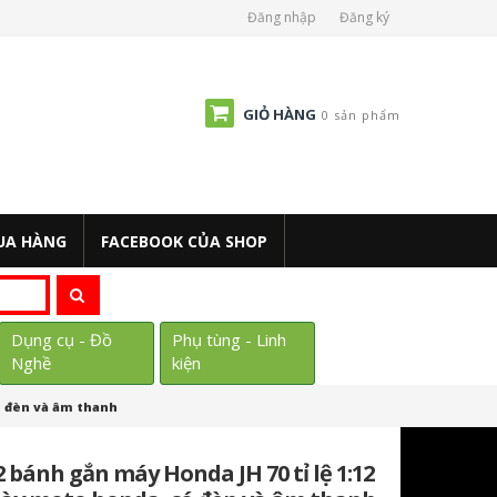
Đăng nhập
Đăng ký
GIỎ HÀNG
0 sản phẩm
UA HÀNG
FACEBOOK CỦA SHOP
Dụng cụ - Đồ
Phụ tùng - Linh
Nghề
kiện
có đèn và âm thanh
 bánh gắn máy Honda JH 70 tỉ lệ 1:12