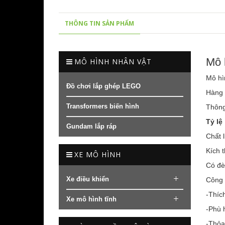
THÔNG TIN SẢN PHẨM
Mô 
MÔ HÌNH NHÂN VẬT
Mô hì
Đồ chơi lắp ghép LEGO
Hàng 
Transformers biến hình
Thông
Tỷ lệ 
Gundam lắp ráp
Chất l
Kích 
XE MÔ HÌNH
Có đè
Xe điều khiển
Công 
-Thíc
Xe mô hình tĩnh
-Phù 
-Thỏa