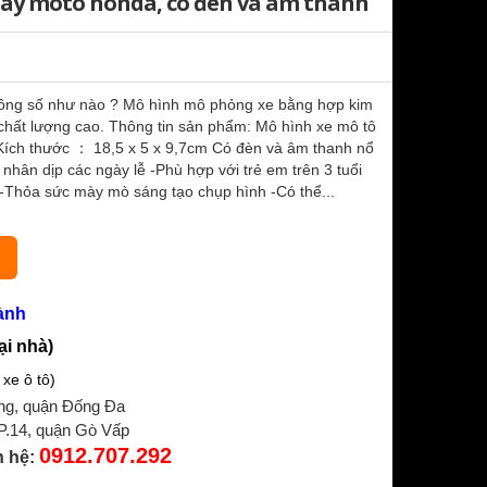
bày moto honda, có đèn và âm thanh
hông số như nào ? Mô hình mô phỏng xe bằng hợp kim
chất lượng cao. Thông tin sản phẩm: Mô hình xe mô tô
 Kích thước ： 18,5 x 5 x 9,7cm Có đèn và âm thanh nổ
hân dịp các ngày lễ -Phù hợp với trẻ em trên 3 tuổi
 -Thỏa sức mày mò sáng tạo chụp hình -Có thể...
ành
ại nhà)
xe ô tô)
ng, quận Đống Đa
 P.14, quận Gò Vấp
0912.707.292
n hệ: