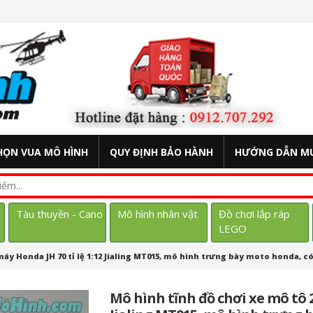
HỌN VUA MÔ HÌNH
QUY ĐỊNH BẢO HÀNH
HƯỚNG DẪN M
Tàu thuyền - Cano
Mô hình nhân vật
Đồ chơi lắp ráp
LEGO
áy Honda JH 70 tỉ lệ 1:12 Jialing MT015, mô hình trưng bày moto honda, 
Mô hình tĩnh đồ chơi xe mô tô 2