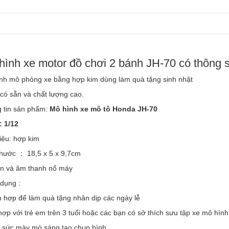
hình xe motor đồ chơi 2 bánh JH-70 có thông 
nh mô phỏng xe bằng hợp kim dùng làm quà tặng sinh nhật
có sẵn và chất lượng cao.
 tin sản phẩm:
Mô hình xe mô tô Honda JH-70
: 1/12
iệu: hợp kim
thước ： 18,5 x 5 x 9,7cm
n và âm thanh nổ máy
dụng :
h hợp để làm quà tặng nhân dịp các ngày lễ
hợp với trẻ em trên 3 tuổi hoặc các bạn có sở thích sưu tập xe mô hình
 sức mày mò sáng tạo chụp hình