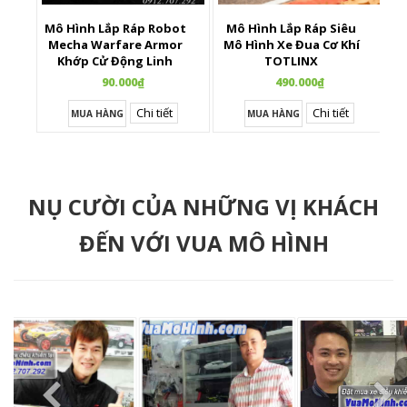
Mô Hình Lắp Ráp Robot
Mô Hình Lắp Ráp Siêu
X
Mecha Warfare Armor
Mô Hình Xe Đua Cơ Khí
Khớp Cử Động Linh
TOTLINX
Hoạt
90.000₫
490.000₫
Chi tiết
Chi tiết
MUA HÀNG
MUA HÀNG
NỤ CƯỜI CỦA NHỮNG VỊ KHÁCH
ĐẾN VỚI VUA MÔ HÌNH