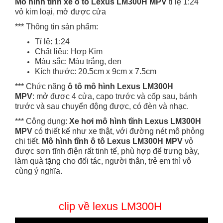
Mô hình tĩnh xe ô tô Lexus LM300H MPV
tỉ lệ 1:24
vỏ kim loại, mở được cửa
*** Thông tin sản phẩm:
Tỉ lệ: 1:24
Chất liệu: Hợp Kim
Màu sắc: Màu trắng, đen
Kích thước: 20.5cm x 9cm x 7.5cm
*** Chức năng
ô tô mô hình Lexus LM300H
MPV
: mở đươc 4 cửa, capo trước và cốp sau, bánh
trước và sau chuyển động được, có đèn và nhạc.
*** Công dụng:
Xe hơi mô hình tĩnh Lexus LM300H
MPV
có thiết kế như xe thật, với đường nét mô phỏng
chi tiết.
Mô hình tĩnh ô tô Lexus LM300H MPV
vỏ
được sơn tĩnh điện rất tinh tế, phù hợp để trưng bày,
làm quà tặng cho đối tác, người thân, trẻ em thì vô
cùng ý nghĩa.
clip về lexus LM300H