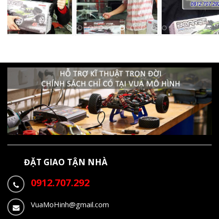
ĐẶT GIAO TẬN NHÀ
0912.707.292
VuaMoHinh@gmail.com