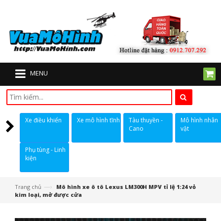
MENU
Xe điều khiển
Xe mô hình tĩnh
Tàu thuyền -
Mô hình nhân
Cano
vật
Phụ tùng - Linh
kiện
—›
Trang chủ
Mô hình xe ô tô Lexus LM300H MPV tỉ lệ 1:24 vỏ
kim loại, mở được cửa