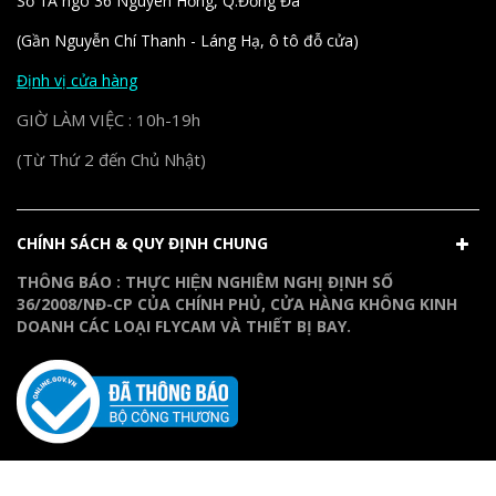
Số 1A ngõ 36 Nguyên Hồng, Q.Đống Đa
(Gần Nguyễn Chí Thanh - Láng Hạ, ô tô đỗ cửa)
Định vị cửa hàng
GIỜ LÀM VIỆC : 10h-19h
(Từ Thứ 2 đến Chủ Nhật)
CHÍNH SÁCH & QUY ĐỊNH CHUNG
THÔNG BÁO : THỰC HIỆN NGHIÊM NGHỊ ĐỊNH SỐ
36/2008/NĐ-CP CỦA CHÍNH PHỦ, CỬA HÀNG KHÔNG KINH
DOANH CÁC LOẠI FLYCAM VÀ THIẾT BỊ BAY.