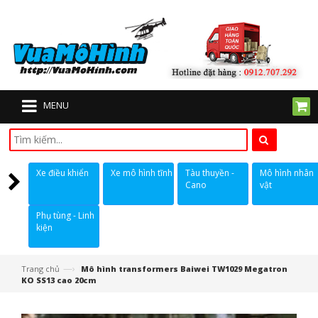
MENU
Xe điều khiển
Xe mô hình tĩnh
Tàu thuyền -
Mô hình nhân
Cano
vật
Phụ tùng - Linh
kiện
—›
Trang chủ
Mô hình transformers Baiwei TW1029 Megatron
KO SS13 cao 20cm