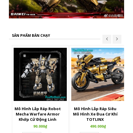
SẢN PHẨM BÁN CHẠY
Mô Hình Lắp Ráp Robot
Mô Hình Lắp Ráp Siêu
X
Mecha Warfare Armor
Mô Hình Xe Đua Cơ Khí
Khớp Cử Động Linh
TOTLINX
Hoạt
90.000₫
490.000₫