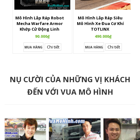
Mô Hình Lắp Ráp Robot
Mô Hình Lắp Ráp Siêu
X
Mecha Warfare Armor
Mô Hình Xe Đua Cơ Khí
Khớp Cử Động Linh
TOTLINX
Hoạt
90.000₫
490.000₫
Chi tiết
Chi tiết
MUA HÀNG
MUA HÀNG
NỤ CƯỜI CỦA NHỮNG VỊ KHÁCH
ĐẾN VỚI VUA MÔ HÌNH