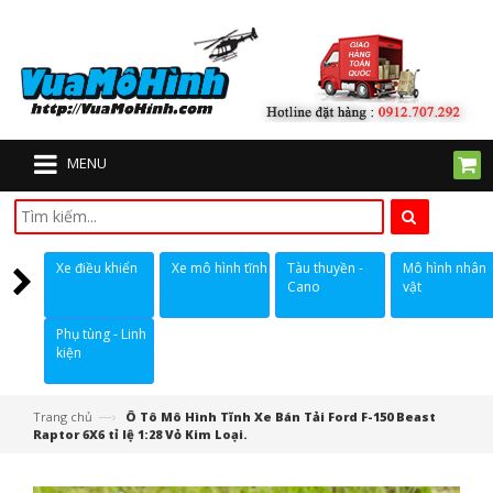
MENU
Xe điều khiển
Xe mô hình tĩnh
Tàu thuyền -
Mô hình nhân
Cano
vật
Phụ tùng - Linh
kiện
—›
Trang chủ
Ô Tô Mô Hình Tĩnh Xe Bán Tải Ford F-150 Beast
Raptor 6X6 tỉ lệ 1:28 Vỏ Kim Loại.