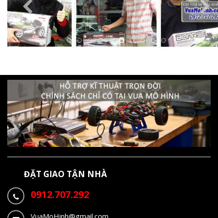
ĐẶT GIAO TẬN NHÀ
0912.707.292
VuaMoHinh@gmail.com