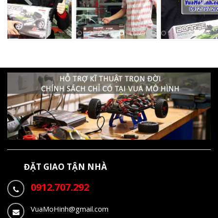
ĐẶT GIAO TẬN NHÀ
0912.707.292
VuaMoHinh@gmail.com