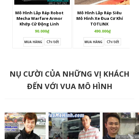
Mô Hình Lắp Ráp Robot
Mô Hình Lắp Ráp Siêu
X
Mecha Warfare Armor
Mô Hình Xe Đua Cơ Khí
Khớp Cử Động Linh
TOTLINX
Hoạt
90.000₫
490.000₫
Chi tiết
Chi tiết
MUA HÀNG
MUA HÀNG
NỤ CƯỜI CỦA NHỮNG VỊ KHÁCH
ĐẾN VỚI VUA MÔ HÌNH