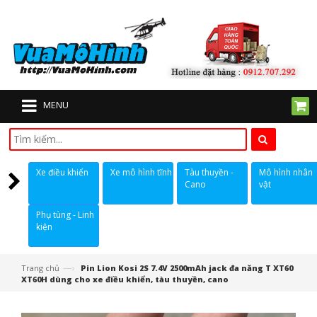
MENU
Xe điều khiển
Xe mô hình tĩnh
Tàu thuyền -
Mô hình nhân
Cano
vật
Phụ tùng - Linh
kiện
—›
Trang chủ
Pin Lion Kosi 2S 7.4V 2500mAh jack đa năng T XT60
XT60H dùng cho xe điều khiển, tàu thuyền, cano