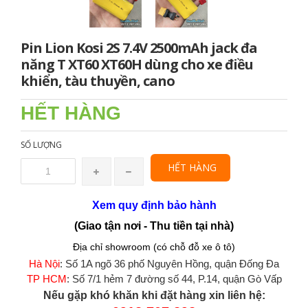
Pin Lion Kosi 2S 7.4V 2500mAh jack đa
năng T XT60 XT60H dùng cho xe điều
khiển, tàu thuyền, cano
HẾT HÀNG
SỐ LƯỢNG
HẾT HÀNG
Xem quy định bảo hành
(Giao tận nơi - Thu tiền tại nhà)
Địa chỉ showroom (có chỗ đỗ xe ô tô)
Hà Nội
: Số 1A ngõ 36 phố Nguyên Hồng, quận Đống Đa
TP HCM
: Số 7/1 hẻm 7 đường số 44, P.14, quận Gò Vấp
Nếu gặp khó khăn khi đặt hàng xin liên hệ: