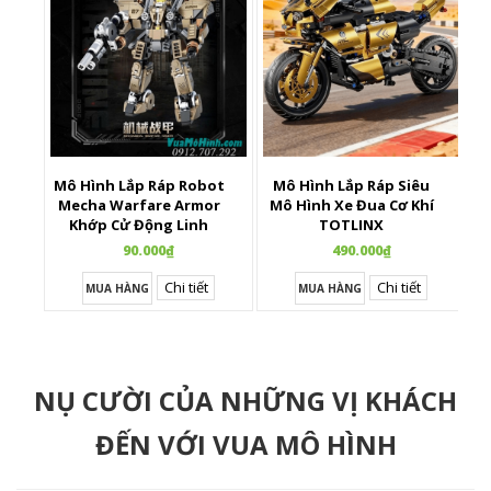
Mô Hình Lắp Ráp Robot
Mô Hình Lắp Ráp Siêu
X
Mecha Warfare Armor
Mô Hình Xe Đua Cơ Khí
Khớp Cử Động Linh
TOTLINX
Hoạt
90.000₫
490.000₫
Chi tiết
Chi tiết
MUA HÀNG
MUA HÀNG
NỤ CƯỜI CỦA NHỮNG VỊ KHÁCH
ĐẾN VỚI VUA MÔ HÌNH