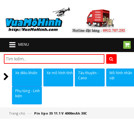
MENU
Xe điều khiển
Xe mô hình tĩnh
Tàu thuyền -
Mô hình nhân
Cano
vật
Phụ tùng - Linh
kiện
—›
Trang chủ
Pin lipo 3S 11.1 V 4000mAh 30C