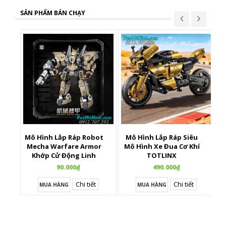
SẢN PHẨM BÁN CHẠY
Mô Hình Lắp Ráp Robot
Mô Hình Lắp Ráp Siêu
X
Mecha Warfare Armor
Mô Hình Xe Đua Cơ Khí
Khớp Cử Động Linh
TOTLINX
Hoạt
90.000₫
490.000₫
Chi tiết
Chi tiết
MUA HÀNG
MUA HÀNG