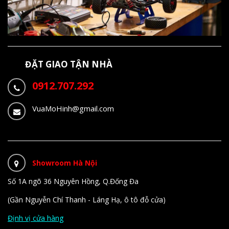
ĐẶT GIAO TẬN NHÀ
0912.707.292
VuaMoHinh@gmail.com
Showroom Hà Nội
Số 1A ngõ 36 Nguyên Hồng, Q.Đống Đa
(Gần Nguyễn Chí Thanh - Láng Hạ, ô tô đỗ cửa)
Định vị cửa hàng