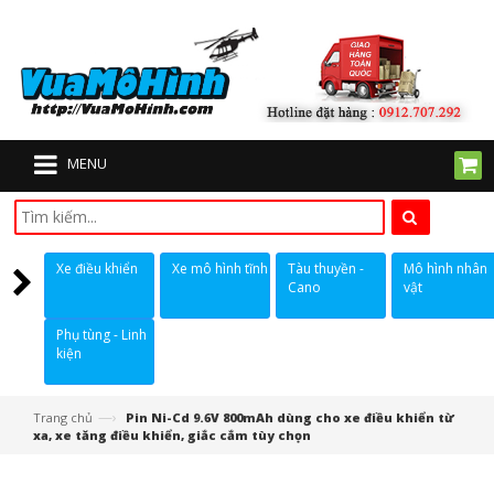
MENU
Xe điều khiển
Xe mô hình tĩnh
Tàu thuyền -
Mô hình nhân
Cano
vật
Phụ tùng - Linh
kiện
—›
Trang chủ
Pin Ni-Cd 9.6V 800mAh dùng cho xe điều khiển từ
xa, xe tăng điều khiển, giắc cắm tùy chọn