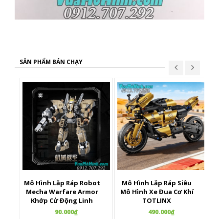
SẢN PHẨM BÁN CHẠY
Mô Hình Lắp Ráp Robot
Mô Hình Lắp Ráp Siêu
X
Mecha Warfare Armor
Mô Hình Xe Đua Cơ Khí
Khớp Cử Động Linh
TOTLINX
Hoạt
90.000₫
490.000₫