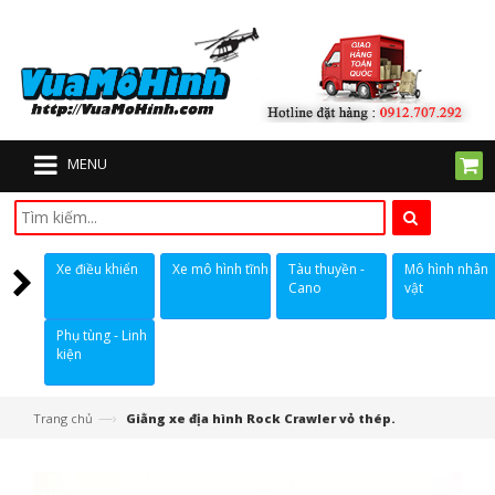
MENU
Xe điều khiển
Xe mô hình tĩnh
Tàu thuyền -
Mô hình nhân
Cano
vật
Phụ tùng - Linh
kiện
—›
Trang chủ
Giằng xe địa hình Rock Crawler vỏ thép.