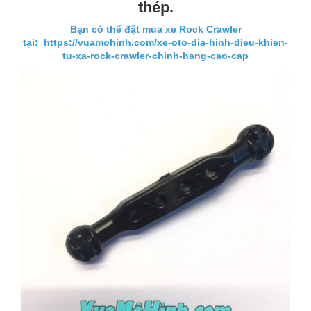
thép.
Bạn có thể đặt mua xe Rock Crawler
tại:
https://vuamohinh.com/xe-oto-dia-hinh-dieu-khien-
tu-xa-rock-crawler-chinh-hang-cao-cap