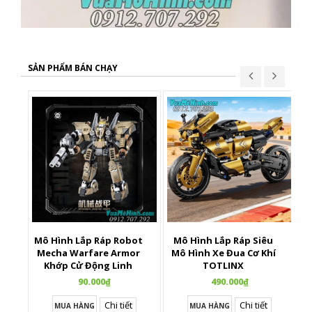
SẢN PHẨM BÁN CHẠY
Mô Hình Lắp Ráp Robot
Mô Hình Lắp Ráp Siêu
X
Mecha Warfare Armor
Mô Hình Xe Đua Cơ Khí
Khớp Cử Động Linh
TOTLINX
Hoạt
90.000₫
490.000₫
Chi tiết
Chi tiết
MUA HÀNG
MUA HÀNG