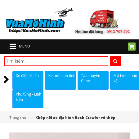
MENU
Xe điều khiển
Xe mô hình tĩnh
Tàu thuyền -
Mô hình nhân
Cano
vật
Phụ tùng - Linh
kiện
—›
Trang chủ
Khớp nối xe địa hình Rock Crawler vỏ thép.