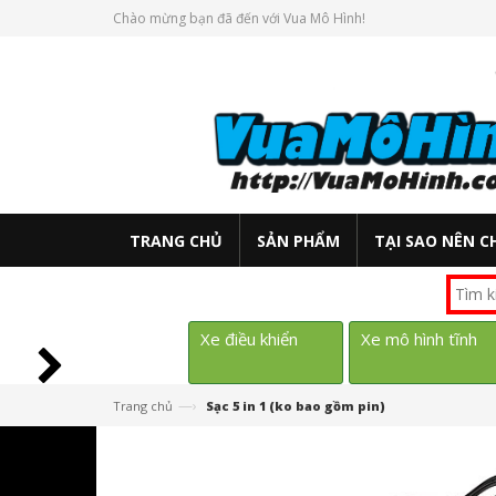
Chào mừng bạn đã đến với Vua Mô Hình!
TRANG CHỦ
SẢN PHẨM
TẠI SAO NÊN C
Xe điều khiển
Xe mô hình tĩnh
—›
Trang chủ
Sạc 5 in 1 (ko bao gồm pin)