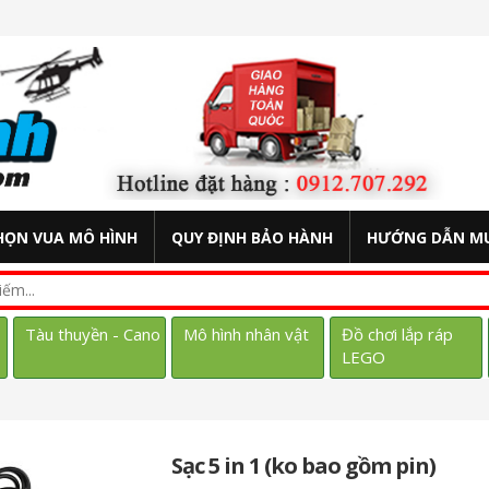
HỌN VUA MÔ HÌNH
QUY ĐỊNH BẢO HÀNH
HƯỚNG DẪN M
Tàu thuyền - Cano
Mô hình nhân vật
Đồ chơi lắp ráp
LEGO
Sạc 5 in 1 (ko bao gồm pin)