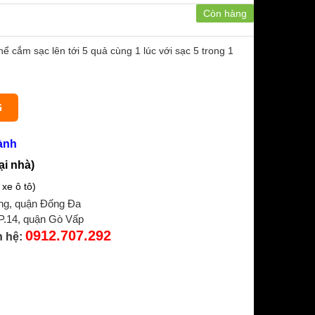
Còn hàng
hể cắm sạc lên tới 5 quả cùng 1 lúc với sạc 5 trong 1
G
ành
ại nhà)
xe ô tô)
ng, quận Đống Đa
 P.14, quận Gò Vấp
0912.707.292
n hệ: