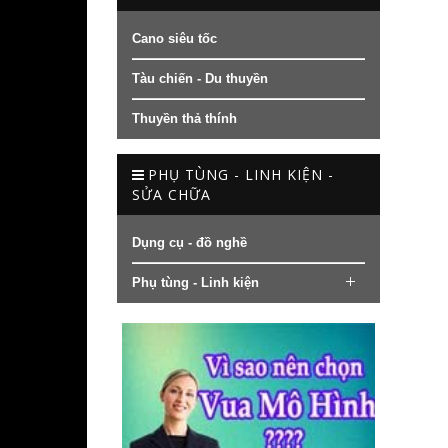
Cano siêu tốc
Tàu chiến - Du thuyền
Thuyền thả thính
PHỤ TÙNG - LINH KIỆN -
SỬA CHỮA
Dụng cụ - đồ nghề
Phụ tùng - Linh kiện