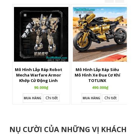
Mô Hình Lắp Ráp Robot
Mô Hình Lắp Ráp Siêu
X
Mecha Warfare Armor
Mô Hình Xe Đua Cơ Khí
Khớp Cử Động Linh
TOTLINX
Hoạt
90.000₫
490.000₫
Chi tiết
Chi tiết
MUA HÀNG
MUA HÀNG
NỤ CƯỜI CỦA NHỮNG VỊ KHÁCH