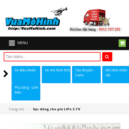
MENU
Xe điều khiển
Xe mô hình tĩnh
Tàu thuyền -
Mô hình nhân
Cano
vật
Phụ tùng - Linh
kiện
—›
Trang chủ
Sạc dùng cho pin LiPo 3.7 V