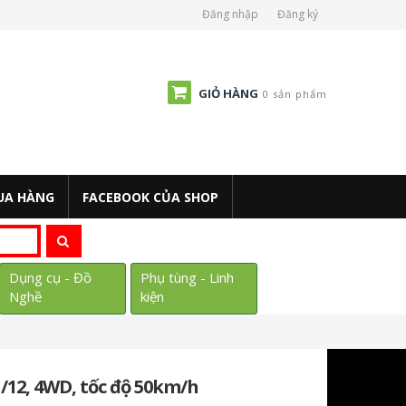
Đăng nhập
Đăng ký
GIỎ HÀNG
0 sản phẩm
UA HÀNG
FACEBOOK CỦA SHOP
Dụng cụ - Đồ
Phụ tùng - Linh
Nghề
kiện
1/12, 4WD, tốc độ 50km/h