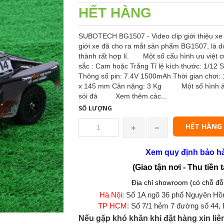
HẾT HÀNG
SUBOTECH BG1507 - Video clip giới thiệu x
giới xe đã cho ra mắt sản phẩm BG1507, là d
thành rất hợp lí. Một số cấu hình ưu việt
sắc : Cam hoặc Trắng Tỉ lệ kích thước: 1/12
Thông số pin: 7.4V 1500mAh Thời gian chơi: 1
x 145 mm Cân nặng: 3 Kg Một số hình ản
sỏi đá Xem thêm các...
SỐ LƯỢNG
HẾT HÀNG
Xem quy định bảo h
(Giao tận nơi - Thu tiền t
Địa chỉ showroom (có chỗ đỗ 
Hà Nội
: Số 1A ngõ 36 phố Nguyên Hồ
TP HCM
: Số 7/1 hẻm 7 đường số 44,
Nếu gặp khó khăn khi đặt hàng xin liê