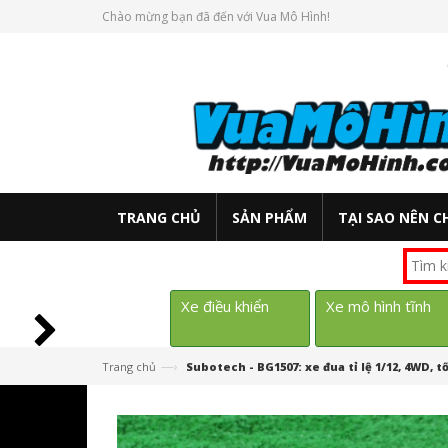
Chào mừng bạn đã đến với Vua Mô Hình!
TRANG CHỦ
SẢN PHẨM
TẠI SAO NÊN C
Xe điều khiển
Xe mô hình tĩnh
—›
Trang chủ
Subotech - BG1507: xe đua tỉ lệ 1/12, 4WD, 