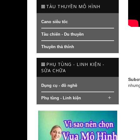
TÀU THUYỀN MÔ HÌNH
Cano siêu tốc
Tàu chiến - Du thuyền
Thuyền thả thính
PHỤ TÙNG - LINH KIỆN -
SỬA CHỮA
Subo
nhưng 
Dụng cụ - đồ nghề
Phụ tùng - Linh kiện