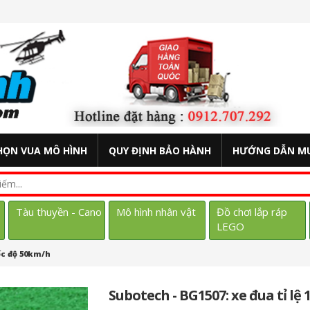
HỌN VUA MÔ HÌNH
QUY ĐỊNH BẢO HÀNH
HƯỚNG DẪN M
Tàu thuyền - Cano
Mô hình nhân vật
Đồ chơi lắp ráp
LEGO
tốc độ 50km/h
Subotech - BG1507: xe đua tỉ lệ 