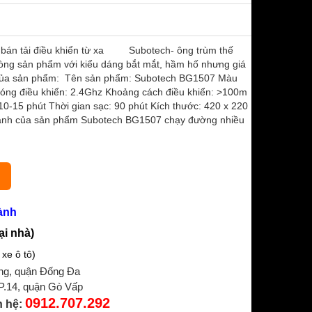
e bán tải điều khiển từ xa Subotech- ông trùm thế
òng sản phẩm với kiểu dáng bắt mắt, hầm hố nhưng giá
 của sản phẩm: Tên sản phẩm: Subotech BG1507 Màu
 Sóng điều khiển: 2.4Ghz Khoảng cách điều khiển: >100m
0-15 phút Thời gian sạc: 90 phút Kích thước: 420 x 220
h của sản phẩm Subotech BG1507 chạy đường nhiều
ành
ại nhà)
xe ô tô)
ng, quận Đống Đa
 P.14, quận Gò Vấp
0912.707.292
n hệ: