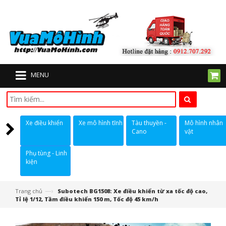
MENU
Xe điều khiển
Xe mô hình tĩnh
Tàu thuyền -
Mô hình nhân
Cano
vật
Phụ tùng - Linh
kiện
—›
Trang chủ
Subotech BG1508: Xe điều khiển từ xa tốc độ cao,
Tỉ lệ 1/12, Tầm điều khiển 150 m, Tốc độ 45 km/h