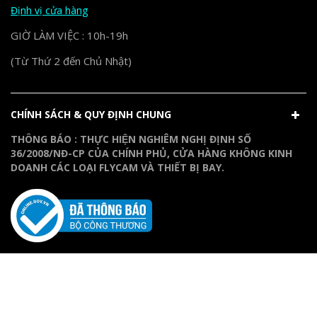
Định vị cửa hàng
GIỜ LÀM VIỆC : 10h-19h
(Từ Thứ 2 đến Chủ Nhật)
CHÍNH SÁCH & QUY ĐỊNH CHUNG
THÔNG BÁO : THỰC HIỆN NGHIÊM NGHỊ ĐỊNH SỐ
36/2008/NĐ-CP CỦA CHÍNH PHỦ, CỬA HÀNG KHÔNG KINH
DOANH CÁC LOẠI FLYCAM VÀ THIẾT BỊ BAY.