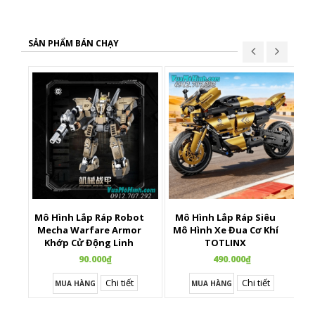
SẢN PHẨM BÁN CHẠY
Mô Hình Lắp Ráp Robot
Mô Hình Lắp Ráp Siêu
X
Mecha Warfare Armor
Mô Hình Xe Đua Cơ Khí
Khớp Cử Động Linh
TOTLINX
Hoạt
90.000₫
490.000₫
Chi tiết
Chi tiết
MUA HÀNG
MUA HÀNG