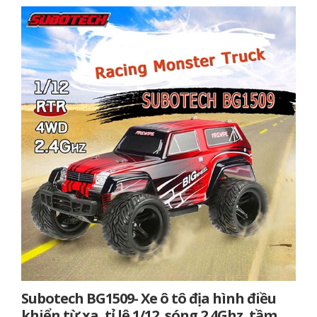
Subotech BG1509- Xe ô tô địa hình điều
khiển từ xa, tỉ lệ 1/12, sóng 2.4Ghz, tầm