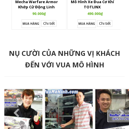
Mecha Warfare Armor
Mô Hình Xe Đua Cơ Khí
Khớp Cử Động Linh
TOTLINX
Hoạt
90.000₫
490.000₫
Chi tiết
Chi tiết
MUA HÀNG
MUA HÀNG
NỤ CƯỜI CỦA NHỮNG VỊ KHÁCH
ĐẾN VỚI VUA MÔ HÌNH