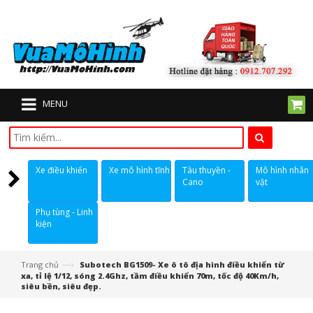
MENU
Xe điều khiển
Xe mô hình tĩnh
Tàu thuyền -
Mô hình nhân
Cano
vật
Phụ tùng - Linh
kiện
—›
Trang chủ
Subotech BG1509- Xe ô tô địa hình điều khiển từ
xa, tỉ lệ 1/12, sóng 2.4Ghz, tầm điều khiển 70m, tốc độ 40Km/h,
siêu bền, siêu đẹp.