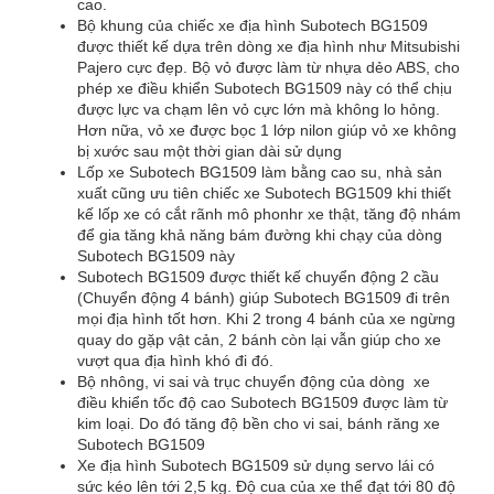
cao.
Bộ khung của chiếc xe địa hình Subotech BG1509
được thiết kế dựa trên dòng xe địa hình như Mitsubishi
Pajero cực đẹp. Bộ vỏ được làm từ nhựa dẻo ABS, cho
phép xe điều khiển Subotech BG1509 này có thể chịu
được lực va chạm lên vỏ cực lớn mà không lo hỏng.
Hơn nữa, vỏ xe được bọc 1 lớp nilon giúp vỏ xe không
bị xước sau một thời gian dài sử dụng
Lốp xe Subotech BG1509 làm bằng cao su, nhà sản
xuất cũng ưu tiên chiếc xe Subotech BG1509 khi thiết
kế lốp xe có cắt rãnh mô phonhr xe thật, tăng độ nhám
để gia tăng khả năng bám đường khi chạy của dòng
Subotech BG1509 này
Subotech BG1509 được thiết kế chuyển động 2 cầu
(Chuyển động 4 bánh) giúp Subotech BG1509 đi trên
mọi địa hình tốt hơn. Khi 2 trong 4 bánh của xe ngừng
quay do gặp vật cản, 2 bánh còn lại vẫn giúp cho xe
vượt qua địa hình khó đi đó.
Bộ nhông, vi sai và trục chuyển động của dòng xe
điều khiển tốc độ cao Subotech BG1509 được làm từ
kim loại. Do đó tăng độ bền cho vi sai, bánh răng xe
Subotech BG1509
Xe địa hình Subotech BG1509 sử dụng servo lái có
sức kéo lên tới 2,5 kg. Độ cua của xe thể đạt tới 80 độ