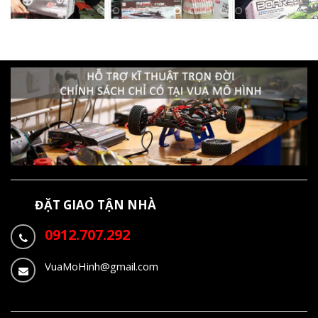
ĐẶT GIAO TẬN NHÀ
0912.707.292
VuaMoHinh@gmail.com