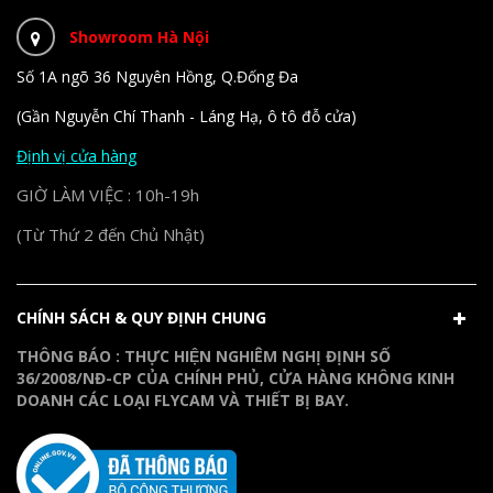
Showroom Hà Nội
Số 1A ngõ 36 Nguyên Hồng, Q.Đống Đa
(Gần Nguyễn Chí Thanh - Láng Hạ, ô tô đỗ cửa)
Định vị cửa hàng
GIỜ LÀM VIỆC : 10h-19h
(Từ Thứ 2 đến Chủ Nhật)
CHÍNH SÁCH & QUY ĐỊNH CHUNG
THÔNG BÁO : THỰC HIỆN NGHIÊM NGHỊ ĐỊNH SỐ
36/2008/NĐ-CP CỦA CHÍNH PHỦ, CỬA HÀNG KHÔNG KINH
DOANH CÁC LOẠI FLYCAM VÀ THIẾT BỊ BAY.