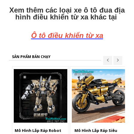
Xem thêm các loại xe ô tô đua địa
hình điều khiển từ xa khác tại
Ô tô điều khiển từ xa
SẢN PHẨM BÁN CHẠY
Mô Hình Lắp Ráp Robot
Mô Hình Lắp Ráp Siêu
X