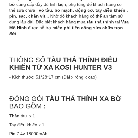
bờ
cung cấp đầy đủ linh kiện, phụ tùng để khách hàng có
thể sửa chữa :
vỏ tàu, bo mạch, động cơ, tay điều khiển ,
pin, sạc, chân vịt
,.. Nhờ đó khách hàng có thể an tâm sử
dụng lâu dài. Đặc biệt khách hàng mua
tàu thả thính
tại
Vua
Mô Hình
được hỗ trợ
miễn phí tiền công sửa chữa trọn
đời
.
THÔNG SỐ
TÀU THẢ THÍNH ĐIỀU
KHIỂN TỪ XA KOSI HUNTER V3
- Kích thước: 51*28*17 cm (Dài x rộng x cao)
ĐÓNG GÓI
TÀU THẢ THÍNH XA BỜ
BAO GỒM
:
Thân tàu x 1
Tay điều khiển x 1
Pin 7.4v 18000mAh