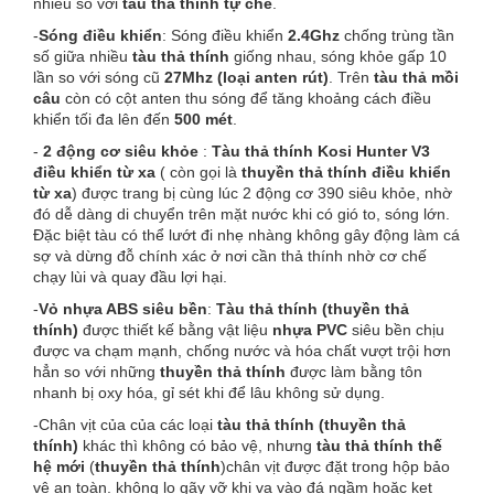
nhiều so với
tàu thả thính tự chế
.
-
Sóng điều khiển
: Sóng điều khiển
2.4Ghz
chống trùng tần
số giữa nhiều
tàu thả thính
giống nhau, sóng khỏe gấp 10
lần so với sóng cũ
27Mhz (loại anten rút)
. Trên
tàu thả mồi
câu
còn có cột anten thu sóng để tăng khoảng cách điều
khiển tối đa lên đến
500 mét
.
-
2 động cơ siêu khỏe
:
Tàu thả thính Kosi Hunter V3
điều khiển từ xa
( còn gọi là
thuyền thả thính điều khiển
từ xa
) được trang bị cùng lúc 2 động cơ 390 siêu khỏe, nhờ
đó dễ dàng di chuyển trên mặt nước khi có gió to, sóng lớn.
Đặc biệt tàu có thể lướt đi nhẹ nhàng không gây động làm cá
sợ và dừng đỗ chính xác ở nơi cần thả thính nhờ cơ chế
chạy lùi và quay đầu lợi hại.
-
Vỏ nhựa ABS siêu bền
:
Tàu thả thính (thuyền thả
thính)
được thiết kế bằng vật liệu
nhựa PVC
siêu bền chịu
được va chạm mạnh, chống nước và hóa chất vượt trội hơn
hẳn so với những
thuyền thả thính
được làm bằng tôn
nhanh bị oxy hóa, gỉ sét khi để lâu không sử dụng.
-Chân vịt của của các loại
tàu thả thính (thuyền thả
thính)
khác thì không có bảo vệ, nhưng
tàu thả thính thế
hệ mới
(
thuyền thả thính
)chân vịt được đặt trong hộp bảo
vệ an toàn. không lo gãy vỡ khi va vào đá ngầm hoặc kẹt