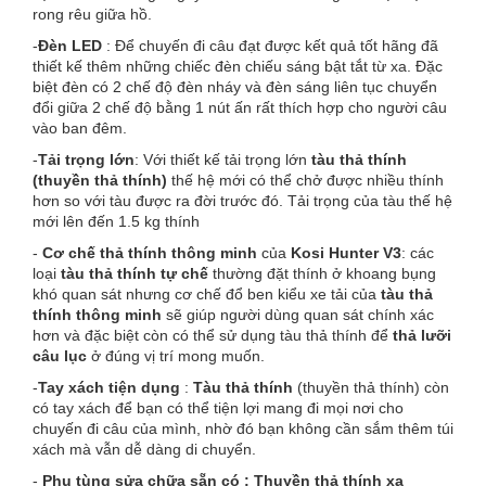
rong rêu giữa hồ.
-
Đèn LED
: Để chuyến đi câu đạt được kết quả tốt hãng đã
thiết kế thêm những chiếc đèn chiếu sáng bật tắt từ xa. Đặc
biệt đèn có 2 chế độ đèn nháy và đèn sáng liên tục chuyển
đổi giữa 2 chế độ bằng 1 nút ấn rất thích hợp cho người câu
vào ban đêm.
-
Tải trọng lớn
: Với thiết kế tải trọng lớn
tàu thả thính
(thuyền thả thính)
thế hệ mới có thể chở được nhiều thính
hơn so với tàu được ra đời trước đó. Tải trọng của tàu thế hệ
mới lên đến 1.5 kg thính
-
Cơ chế thả thính thông minh
của
Kosi Hunter V3
: các
loại
tàu thả thính tự chế
thường đặt thính ở khoang bụng
khó quan sát nhưng cơ chế đổ ben kiểu xe tải của
tàu thả
thính thông minh
sẽ giúp người dùng quan sát chính xác
hơn và đặc biệt còn có thể sử dụng tàu thả thính để
thả lưỡi
câu lục
ở đúng vị trí mong muốn.
-
Tay xách tiện dụng
:
Tàu thả thính
(thuyền thả thính) còn
có tay xách để bạn có thể tiện lợi mang đi mọi nơi cho
chuyến đi câu của mình, nhờ đó bạn không cần sắm thêm túi
xách mà vẫn dễ dàng di chuyển.
-
Phụ tùng sửa chữa sẵn có : Thuyền thả thính
xa