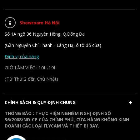
Showroom Hà Nội
Số 1A ngõ 36 Nguyên Hồng, Q.Đống Đa
(Gần Nguyễn Chí Thanh - Láng Hạ, ô tô đỗ cửa)
Định vị cửa hàng
GIỜ LÀM VIỆC : 10h-19h
(Từ Thứ 2 đến Chủ Nhật)
CHÍNH SÁCH & QUY ĐỊNH CHUNG
THÔNG BÁO : THỰC HIỆN NGHIÊM NGHỊ ĐỊNH SỐ
36/2008/NĐ-CP CỦA CHÍNH PHỦ, CỬA HÀNG KHÔNG KINH
DOANH CÁC LOẠI FLYCAM VÀ THIẾT BỊ BAY.