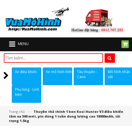
MENU
Xe điều khiển
Xe mô hình tĩnh
Tàu thuyền -
Mô hình nhân
Cano
vật
Phụ tùng - Linh
kiện
—›
Trang chủ
Thuyền thả thính 1 ben Kosi Hunter V3 điều khiển
tầm xa 500 mét, pin dùng 1 tuần dung lượng cao 18000mAh, tải
trọng 1.5kg