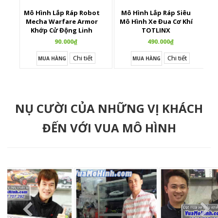
Mô Hình Lắp Ráp Robot
Mô Hình Lắp Ráp Siêu
X
Mecha Warfare Armor
Mô Hình Xe Đua Cơ Khí
Khớp Cử Động Linh
TOTLINX
Hoạt
90.000₫
490.000₫
Chi tiết
Chi tiết
MUA HÀNG
MUA HÀNG
NỤ CƯỜI CỦA NHỮNG VỊ KHÁCH
ĐẾN VỚI VUA MÔ HÌNH