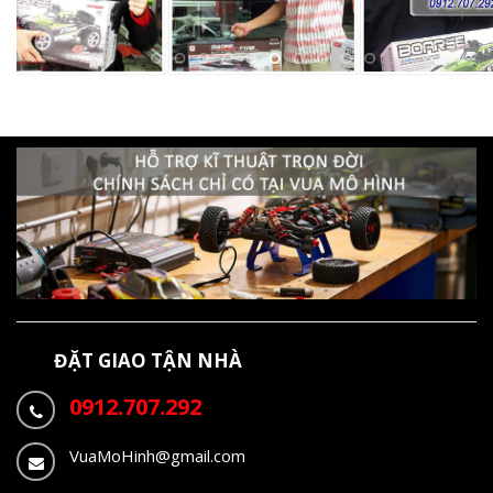
ĐẶT GIAO TẬN NHÀ
0912.707.292
VuaMoHinh@gmail.com