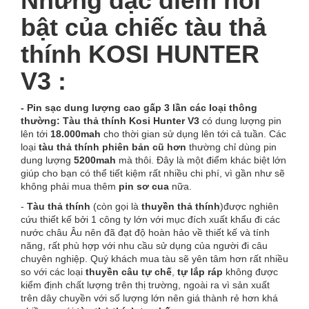
Những đặc điểm nổi
bật của chiếc tàu thả
thính KOSI HUNTER
V3 :
- Pin sạc dung lượng cao gấp 3 lần các loại thông
thường: Tàu thả thính Kosi Hunter V3
có dung lượng pin
lên tới
18.000mah
cho thời gian sử dụng lên tới cả tuần. Các
loại
tàu thả thính phiên bản cũ hơn
thường chỉ dùng pin
dung lượng
5200mah
mà thôi. Đây là một điểm khác biệt lớn
giúp cho bạn có thể tiết kiệm rất nhiều chi phí, vì gần như sẽ
không phải mua thêm
pin sơ cua
nữa.
-
Tàu thả thính
(còn gọi là
thuyền thả thính
)được nghiên
cứu thiết kế bởi 1 công ty lớn với mục đích xuất khẩu đi các
nước châu Âu nên đã đạt độ hoàn hảo về thiết kế và tính
năng, rất phù hợp với nhu cầu sử dụng của người đi câu
chuyên nghiệp. Quý khách mua tàu sẽ yên tâm hơn rất nhiều
so với các loại
thuyền câu tự chế
,
tự lắp ráp
không được
kiểm định chất lượng trên thị trường, ngoài ra vì sản xuất
trên dây chuyền với số lượng lớn nên giá thành rẻ hơn khá