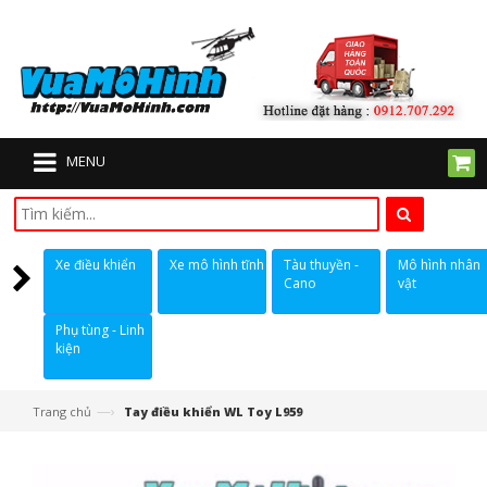
MENU
Xe điều khiển
Xe mô hình tĩnh
Tàu thuyền -
Mô hình nhân
Cano
vật
Phụ tùng - Linh
kiện
—›
Trang chủ
Tay điều khiển WL Toy L959