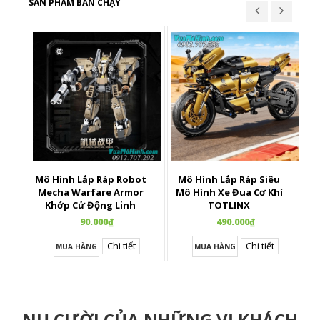
SẢN PHẨM BÁN CHẠY
Mô Hình Lắp Ráp Robot
Mô Hình Lắp Ráp Siêu
X
Mecha Warfare Armor
Mô Hình Xe Đua Cơ Khí
Khớp Cử Động Linh
TOTLINX
Hoạt
90.000₫
490.000₫
Chi tiết
Chi tiết
MUA HÀNG
MUA HÀNG
NỤ CƯỜI CỦA NHỮNG VỊ KHÁCH