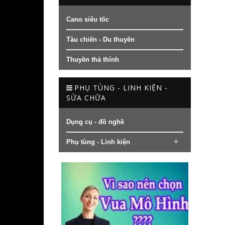
Cano siêu tốc
Tàu chiến - Du thuyền
Thuyền thả thính
PHỤ TÙNG - LINH KIỆN -
SỬA CHỮA
Dụng cụ - đồ nghề
Phụ tùng - Linh kiện