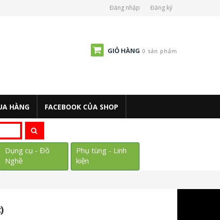
Đăng nhập
Đăng ký
GIỎ HÀNG
0 sản phẩm
UA HÀNG
FACEBOOK CỦA SHOP
Dụng cụ - Đồ
Phụ tùng - Linh
Nghề
kiện
)