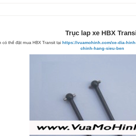
Trục lap xe HBX Transi
 có thể đặt mua HBX Transit tại
https://vuamohinh.com/xe-dia-hinh-
chinh-hang-sieu-ben