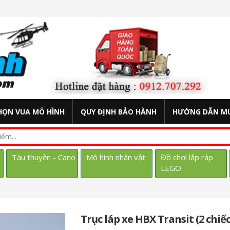
HỌN VUA MÔ HÌNH
QUY ĐỊNH BẢO HÀNH
HƯỚNG DẪN M
Tàu thuyền - Cano
Mô hình nhân vật
Đồ chơi lắp ráp
LEGO
Trục láp xe HBX Transit (2 chiếc