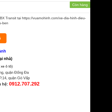
Còn hàng
BX Transit tại https://vuamohinh.com/xe-dia-hinh-dieu-
u-ben
G
ành
ại nhà)
xe ô tô)
ng, quận Đống Đa
 P.14, quận Gò Vấp
0912.707.292
n hệ: