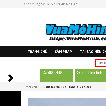
Chào mừng bạn đã đến với Vua Mô Hình!
TRANG CHỦ
SẢN PHẨM
TẠI SAO NÊN C
Xe điều khiển
Xe mô hình tĩnh
—›
Trang chủ
Trục láp xe HBX Transit (2 chiếc)