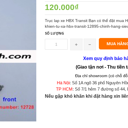
120.000₫
Trục lap xe HBX Transit Bạn có thể đặt mua H
khien-tu-xa-hbx-transit-12895-chinh-hang-sie
SỐ LƯỢNG
MUA HÀN
Xem quy định bảo h
(Giao tận nơi - Thu tiền t
Địa chỉ showroom (có chỗ đỗ 
Hà Nội
: Số 1A ngõ 36 phố Nguyên Hồ
TP HCM
: Số 7/1 hẻm 7 đường số 44,
Nếu gặp khó khăn khi đặt hàng xin liê