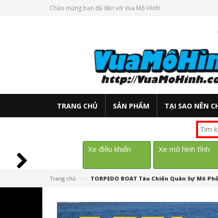
Chào mừng bạn đã đến với Vua Mô Hình!
TRANG CHỦ
SẢN PHẨM
TẠI SAO NÊN C
Xe điều khiển
Xe mô hình tĩnh
—›
Trang chủ
TORPEDO BOAT Tàu Chiến Quân Sự Mô Phỏn