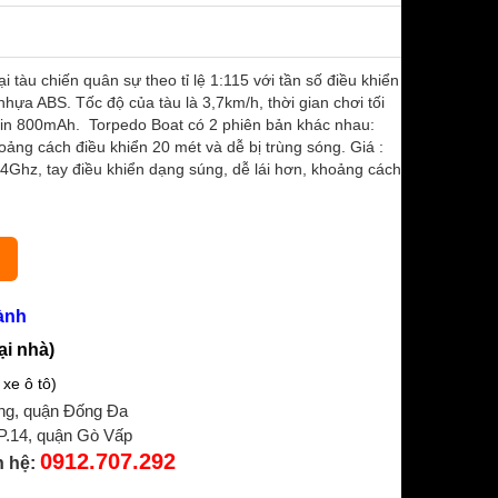
àu chiến quân sự theo tỉ lệ 1:115 với tần số điều khiển
 ABS. Tốc độ của tàu là 3,7km/h, thời gian chơi tối
 pin 800mAh. Torpedo Boat có 2 phiên bản khác nhau:
ng cách điều khiển 20 mét và dễ bị trùng sóng. Giá :
4Ghz, tay điều khiển dạng súng, dễ lái hơn, khoảng cách
ành
ại nhà)
xe ô tô)
ng, quận Đống Đa
 P.14, quận Gò Vấp
0912.707.292
n hệ: