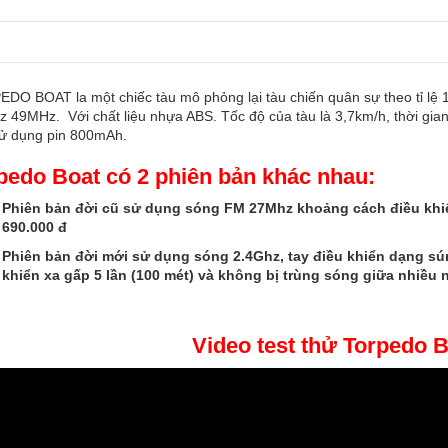
DO BOAT la một chiếc tàu mô phỏng lại tàu chiến quân sự theo tỉ lệ 
 49MHz. Với chất liệu nhựa ABS. Tốc độ của tàu là 3,7km/h, thời gian c
ử dụng pin 800mAh.
pedo Boat có 2 phiên bản khác nhau:
Phiên bản đời cũ sử dụng sóng FM 27Mhz khoảng cách điều khiển
690.000 đ
Phiên bản đời mới sử dụng sóng 2.4Ghz, tay điều khiển dạng sún
khiển xa gấp 5 lần (100 mét) và không bị trùng sóng giữa nhiều n
Video test thử Torpedo 