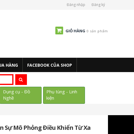
Đăng nhập
Đăng ký
GIỎ HÀNG
0 sản phẩm
UA HÀNG
FACEBOOK CỦA SHOP
Dụng cụ - Đồ
Phụ tùng - Linh
Nghề
kiện
 Sự Mô Phỏng Điều Khiển Từ Xa