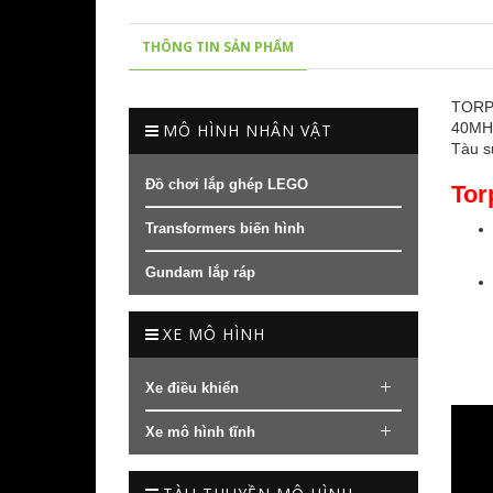
THÔNG TIN SẢN PHẨM
TORPE
40MHz
MÔ HÌNH NHÂN VẬT
Tàu s
Đồ chơi lắp ghép LEGO
Tor
Transformers biến hình
Gundam lắp ráp
XE MÔ HÌNH
Xe điều khiển
Xe mô hình tĩnh