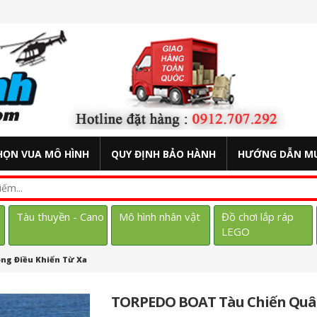
HỌN VUA MÔ HÌNH
QUY ĐỊNH BẢO HÀNH
HƯỚNG DẪN M
Tàu thuyền - Cano
Mô hình nhân vật
Đồ chơi lắp ráp
LEGO
g Điều Khiển Từ Xa
TORPEDO BOAT Tàu Chiến Quân