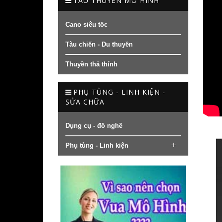
TÀU THUYỀN MÔ HÌNH
Cano siêu tốc
Tàu chiến - Du thuyền
Thuyền thả thính
PHỤ TÙNG - LINH KIỆN -
SỬA CHỮA
Dụng cụ - đồ nghề
Phụ tùng - Linh kiện