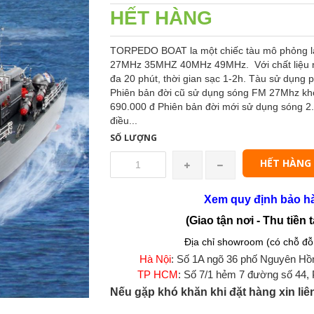
HẾT HÀNG
TORPEDO BOAT la một chiếc tàu mô phỏng lại t
27MHz 35MHZ 40MHz 49MHz. Với chất liệu nhựa
đa 20 phút, thời gian sạc 1-2h. Tàu sử dụng
Phiên bản đời cũ sử dụng sóng FM 27Mhz khoả
690.000 đ Phiên bản đời mới sử dụng sóng 2.
điều...
SỐ LƯỢNG
HẾT HÀNG
Xem quy định bảo h
(Giao tận nơi - Thu tiền t
Địa chỉ showroom (có chỗ đỗ 
Hà Nội
: Số 1A ngõ 36 phố Nguyên Hồ
TP HCM
: Số 7/1 hẻm 7 đường số 44,
Nếu gặp khó khăn khi đặt hàng xin liê