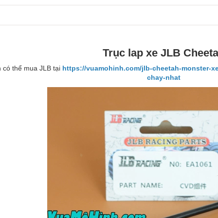
Trục lap xe JLB Cheet
 có thể mua JLB tại
https://vuamohinh.com/jlb-cheetah-monster-xe
chay-nhat