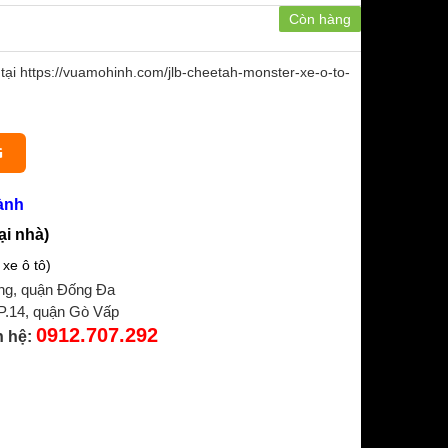
Còn hàng
ại https://vuamohinh.com/jlb-cheetah-monster-xe-o-to-
G
ành
ại nhà)
xe ô tô)
ng, quận Đống Đa
 P.14, quận Gò Vấp
0912.707.292
n hệ: