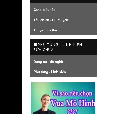
Cano siêu tốc
Tàu chiến - Du thuyền
Thuyền thả thính
PHỤ TÙNG - LINH KIỆN -
SỬA CHỮA
Dụng cụ - đồ nghề
Phụ tùng - Linh kiện