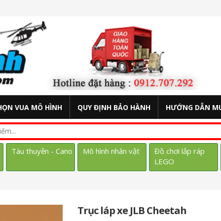
HỌN VUA MÔ HÌNH
QUY ĐỊNH BẢO HÀNH
HƯỚNG DẪN M
Tàu thuyền - Cano
Mô hình nhân vật
Đồ chơi lắp ráp
LEGO
Trục láp xe JLB Cheetah