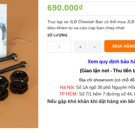
690.000₫
Trục lap xe JLB Cheetah Bạn có thể mua JLB t
dieu-khien-tu-xa-cao-cap-ban-chay-nhat
SỐ LƯỢNG
MUA HÀN
Xem quy định bảo h
(Giao tận nơi - Thu tiền t
Địa chỉ showroom (có chỗ đỗ 
Hà Nội
: Số 1A ngõ 36 phố Nguyên Hồ
TP HCM
: Số 7/1 hẻm 7 đường số 44,
Nếu gặp khó khăn khi đặt hàng xin liê