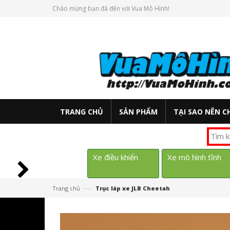
Chào mừng bạn đã đến với Vua Mô Hình!
TRANG CHỦ
SẢN PHẨM
TẠI SAO NÊN C
Xe điều khiển
Xe mô hình tĩnh
—›
Trang chủ
Trục láp xe JLB Cheetah