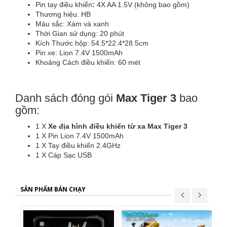
Pin tay điều khiển
:
4X AA 1.5V (không bao gồm)
Thương hiệu: HB
Màu sắc: Xám và xanh
Thời Gian sử dụng: 20 phút
Kích Thước hộp: 54.5*22.4*28.5cm
Pin xe: Lion 7.4V 1500mAh
Khoảng Cách điều khiển: 60 mét
Danh sách đóng gói
Max Tiger 3
bao
gồm:
1 X
Xe địa hình điều khiển từ xa Max Tiger 3
1 X Pin Lion 7.4V 1500mAh
1 X Tay điều khiển 2.4GHz
1 X Cáp Sạc USB
SẢN PHẨM BÁN CHẠY