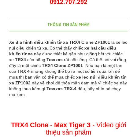
0912.707.292
THÔNG TIN SẢN PHẨM
Xe địa hình điều khiển từ xa TRX4 Clone
ZP1001
là xe leo
núi điều khiển từ xa. Có thể thấy chiếc
xe hai cầu điều
khiển từ xa
này được thiết kế gần như giống hệt với chiếc
xe
TRX4
của hãng
Traxxas
rất nổi tiếng. Có thể nói vui rằng
đây là một chiếc
TRX4 Clone ZP1001
. Nếu bạn là một fan
của
TRX 4
nhưng không thể bỏ ra một số tiền quá lớn để
mua thì bạn vẫn có thể mua chiếc
xe leo núi điều khiển từ
xa
ZP1002
này về chơi để thỏa mãn đam mê vì chiếc xe này
không thua kém gì
Traxxas TRX-4
đâu, hãy nhìn nó chạy
mà xem.
TRX4 Clone
-
Max Tiger 3
- Video giới
thiệu sản phẩm