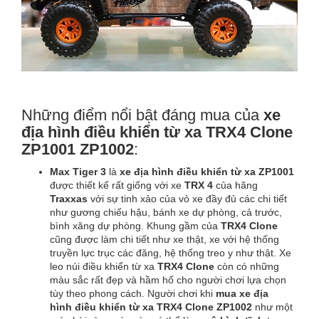
Những điểm nổi bật đáng mua của
xe
địa hình điều khiển từ xa
TRX4 Clone
ZP1001 ZP1002
:
Max Tiger 3
là
xe địa hình điều khiển từ xa
ZP1001
được thiết kế rất giống với xe
TRX 4
của hãng
Traxxas
với sự tinh xảo của vỏ xe đầy đủ các chi tiết
như gương chiếu hậu, bánh xe dự phòng, cả trước,
bình xăng dự phòng. Khung gầm của
TRX4 Clone
cũng được làm chi tiết như xe thật, xe với hệ thống
truyền lực trục các đăng, hệ thống treo y như thật. Xe
leo núi điều khiển từ xa
TRX4 Clone
còn có những
màu sắc rất đẹp và hầm hố cho người chơi lựa chọn
tùy theo phong cách. Người chơi khi
mua
xe địa
hình điều khiển từ xa TRX4 Clone
ZP1002
như một