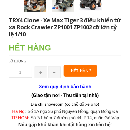
TRX4 Clone - Xe Max Tiger 3 điều khiển từ
xa Rock Crawler ZP1001 ZP1002 cỡ lớn tỷ
lệ 1/10
HẾT HÀNG
SỐ LƯỢNG
HẾT HÀNG
Xem quy định bảo hành
(Giao tận nơi - Thu tiền tại nhà)
Địa chỉ showroom (có chỗ đỗ xe ô tô)
Hà Nội
: Số 1A ngõ 36 phố Nguyên Hồng, quận Đống Đa
TP HCM
: Số 7/1 hẻm 7 đường số 44, P.14, quận Gò Vấp
Nếu gặp khó khăn khi đặt hàng xin liên hệ: