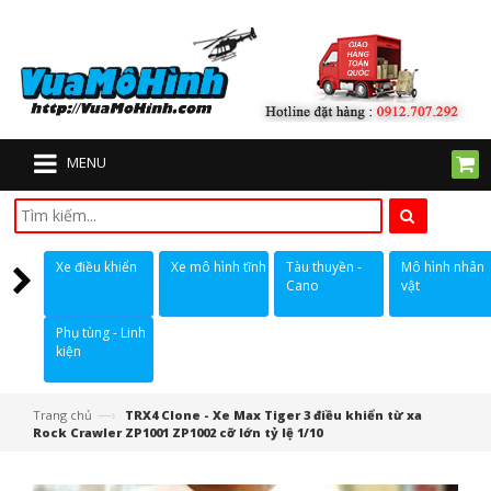
MENU
Xe điều khiển
Xe mô hình tĩnh
Tàu thuyền -
Mô hình nhân
Cano
vật
Phụ tùng - Linh
kiện
—›
Trang chủ
TRX4 Clone - Xe Max Tiger 3 điều khiển từ xa
Rock Crawler ZP1001 ZP1002 cỡ lớn tỷ lệ 1/10