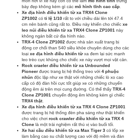
món hời vì xe này còn có thể làm
mô hình tĩnh
trưng
bày đẹp không kém gì các
mô hình tĩnh cao cấp
.
Xe địa hình điều khiển từ xa TRX4 Clone
ZP1002
có
tỉ lệ 1/10
rất to với chiều dài lên tới 47.4
cm nên bánh cũng rất to. Điều này khiến cho chiếc
xe
leo núi điều khiển từ xa TRX4 Clone
ZP1001
này
không ngán bất cứ địa hình nào.
TRX-4 Clone
ZP1002
được nhà sản xuất trang bị
động cơ chổi than 540 siều khỏe chuyên dùng cho các
loại
xe địa hình điều khiển từ
xa đem lại sức mạnh
leo trèo cực khủng cho chiếc xe này vượt mọi vật cản.
Rock craeler điều khiển từ xa
Unbounded
Pioneer
được trang bị hệ thống treo với
4 phuộc
nhún
độc lập như xe thật với những chiếc lò xo cao
cấp có độ đàn hồi cực tốt giúp xe có những chuyển
động êm ái trên mọi cung đường. Có thể thấy
TRX-4
Clone
ZP1001
chuyển động êm không kém gì chiếc
TRX4 thật
.
Xe địa hình điều khiển từ xa TRX 4 Clone
ZP1001
được trang bị hệ thống đèn pha sáng như thật khiến
cho việc chơi
rock crawler điều khiển từ xa TRX 4
Clone
là một trải nghiệm rất thú vị vào buổi tối.
Xe hai cầu điều khiển từ xa Max Tiger 3
có lốp xe
làm bằng cao su chất lượng cao với độ mềm và đàn