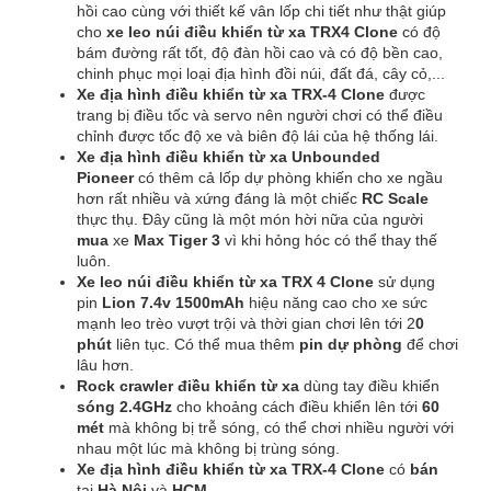
hồi cao cùng với thiết kế vân lốp chi tiết như thật giúp
cho
xe leo núi điều khiển từ xa
TRX4 Clone
có độ
bám đường rất tốt, độ đàn hồi cao và có độ bền cao,
chinh phục mọi loại địa hình đồi núi, đất đá, cây cỏ,...
Xe địa hình điều khiển từ xa TRX-4
Clone
được
trang bị điều tốc và servo nên người chơi có thể điều
chỉnh được tốc độ xe và biên độ lái của hệ thống lái.
Xe địa hình điều khiển từ xa
Unbounded
Pioneer
có thêm cả lốp dự phòng khiến cho xe ngầu
hơn rất nhiều và xứng đáng là một chiếc
RC Scale
thực thụ. Đây cũng là một món hời nữa của người
mua
xe
Max Tiger 3
vì khi hỏng hóc có thể thay thế
luôn.
Xe leo núi điều khiển từ xa TRX 4 Clone
sử dụng
pin
Lion 7.4v 1500mAh
hiệu năng cao cho xe sức
mạnh leo trèo vượt trội và thời gian chơi lên tới 2
0
phút
liên tục. Có thể mua thêm
pin dự phòng
để chơi
lâu hơn.
Rock crawler điều khiển từ xa
dùng tay điều khiển
sóng 2.4GHz
cho khoảng cách điều khiển lên tới
6
0
mét
mà không bị trễ sóng, có thể chơi nhiều người với
nhau một lúc mà không bị trùng sóng.
Xe địa hình điều khiển từ xa TRX-4 Clone
có
bán
tại
Hà Nội
và
HCM
.