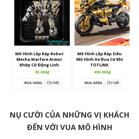
Mô Hình Lắp Ráp Robot
Mô Hình Lắp Ráp Siêu
X
Mecha Warfare Armor
Mô Hình Xe Đua Cơ Khí
Khớp Cử Động Linh
TOTLINX
Hoạt
90.000₫
490.000₫
Chi tiết
Chi tiết
MUA HÀNG
MUA HÀNG
NỤ CƯỜI CỦA NHỮNG VỊ KHÁCH
ĐẾN VỚI VUA MÔ HÌNH