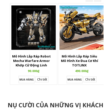
Mô Hình Lắp Ráp Robot
Mô Hình Lắp Ráp Siêu
X
Mecha Warfare Armor
Mô Hình Xe Đua Cơ Khí
Khớp Cử Động Linh
TOTLINX
Hoạt
90.000₫
490.000₫
Chi tiết
Chi tiết
MUA HÀNG
MUA HÀNG
NỤ CƯỜI CỦA NHỮNG VỊ KHÁCH