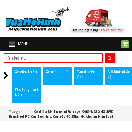
MENU
Xe điều khiển
Xe mô hình tĩnh
Tàu thuyền -
Mô hình nhân
Cano
vật
Phụ tùng - Linh
kiện
—›
Trang chủ
Xe điều khiển mini Wltoys K989 1/28 2.4G 4WD
Brushed RC Car Touring Car tốc độ 35km/k khung kim loại