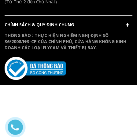
(Từ Thứ 2 đến Chủ Nhật)
CHÍNH SÁCH & QUY ĐỊNH CHUNG
THÔNG BÁO : THỰC HIỆN NGHIÊM NGHỊ ĐỊNH SỐ
36/2008/NĐ-CP CỦA CHÍNH PHỦ, CỬA HÀNG KHÔNG KINH
DOANH CÁC LOẠI FLYCAM VÀ THIẾT BỊ BAY.