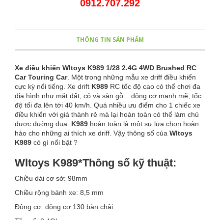
0912.707.292
THÔNG TIN SẢN PHẨM
Xe điều khiển Wltoys K989 1/28 2.4G 4WD Brushed RC
Car Touring Car
. Một trong những mẫu xe driff điều khiển
cực kỳ nổi tiếng. Xe drift
K989
RC tốc độ cao có thể chơi đa
địa hình như mặt đất, cỏ và sàn gỗ... động cơ mạnh mẽ, tốc
độ tối đa lên tới 40 km/h. Quá nhiều ưu điểm cho 1 chiếc xe
điều khiển với giá thành rẻ mà lại hoàn toàn có thể làm chủ
được đường đua.
K989
hoàn toàn là một sự lựa chọn hoàn
hảo cho những ai thích xe driff. Vậy thông số của
Wltoys
K989
có gì nổi bật ?
Wltoys K989*Thông số kỹ thuật:
Chiều dài cơ sở: 98mm
Chiều rộng bánh xe: 8,5 mm
Động cơ: động cơ 130 bàn chải