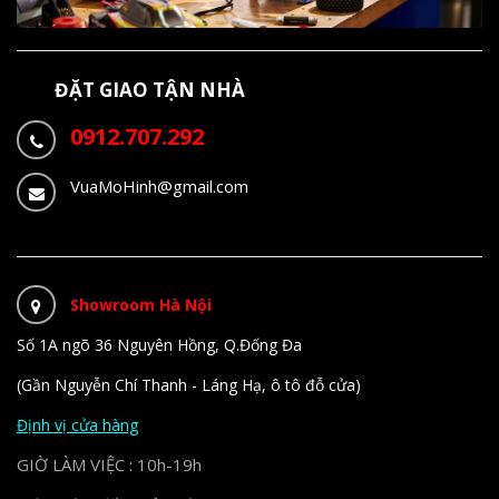
ĐẶT GIAO TẬN NHÀ
0912.707.292
VuaMoHinh@gmail.com
Showroom Hà Nội
Số 1A ngõ 36 Nguyên Hồng, Q.Đống Đa
(Gần Nguyễn Chí Thanh - Láng Hạ, ô tô đỗ cửa)
Định vị cửa hàng
GIỜ LÀM VIỆC : 10h-19h