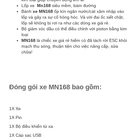
Lốp xe
Mn168
siêu mềm, bám đường
Bánh
xe MN168
ốp kín ngăn nước/cát xâm nhập vào
lốp và gây ra sự cố hỏng hóc. Và với đai ốc siết chặt,
lốp sẽ không bị rơi ra như các dòng xe giá rẻ.
Bộ giảm xóc dầu có thể điều chỉnh với piston bằng kim
loại
MN168
là chiếc xe giá rẻ hiếm có đã tách rời ESC khỏi
mạch thu sóng, thuận tiện cho việc nâng cấp, sửa
chữa!
Đóng gói xe MN168 bao gồm:
1X Xe
1X Pin
1X Bộ điều khiển từ xa
1X Cáp sạc USB