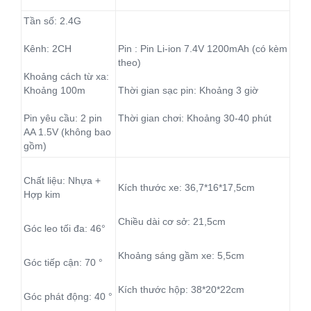
Tần số: 2.4G
Kênh: 2CH
Pin : Pin Li-ion 7.4V 1200mAh (có kèm
theo)
Khoảng cách từ xa:
Khoảng 100m
Thời gian sạc pin: Khoảng 3 giờ
Pin yêu cầu: 2 pin
Thời gian chơi: Khoảng 30-40 phút
AA 1.5V (không bao
gồm)
Chất liệu: Nhựa +
Kích thước xe: 36,7*16*17,5cm
Hợp kim
Chiều dài cơ sở: 21,5cm
Góc leo tối đa: 46°
Khoảng sáng gầm xe: 5,5cm
Góc tiếp cận: 70
°
Kích thước hộp: 38*20*22cm
Góc phát động: 40
°