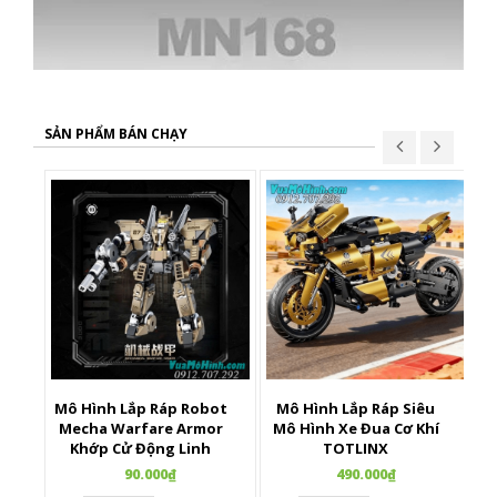
SẢN PHẨM BÁN CHẠY
Mô Hình Lắp Ráp Robot
Mô Hình Lắp Ráp Siêu
X
Mecha Warfare Armor
Mô Hình Xe Đua Cơ Khí
Khớp Cử Động Linh
TOTLINX
Hoạt
90.000₫
490.000₫