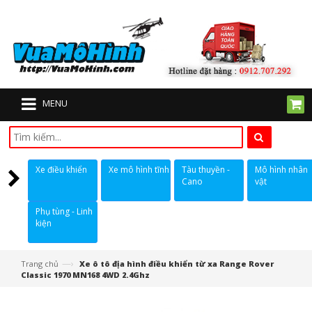
MENU
Xe điều khiển
Xe mô hình tĩnh
Tàu thuyền -
Mô hình nhân
Cano
vật
Phụ tùng - Linh
kiện
—›
Trang chủ
Xe ô tô địa hình điều khiển từ xa Range Rover
Classic 1970 MN168 4WD 2.4Ghz