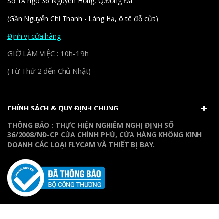
Số 1A ngõ 36 Nguyên Hồng, Q.Đống Đa
(Gần Nguyễn Chí Thanh - Láng Hạ, ô tô đỗ cửa)
Định vị cửa hàng
GIỜ LÀM VIỆC : 10h-19h
(Từ Thứ 2 đến Chủ Nhật)
CHÍNH SÁCH & QUY ĐỊNH CHUNG
THÔNG BÁO : THỰC HIỆN NGHIÊM NGHỊ ĐỊNH SỐ
36/2008/NĐ-CP CỦA CHÍNH PHỦ, CỬA HÀNG KHÔNG KINH
DOANH CÁC LOẠI FLYCAM VÀ THIẾT BỊ BAY.